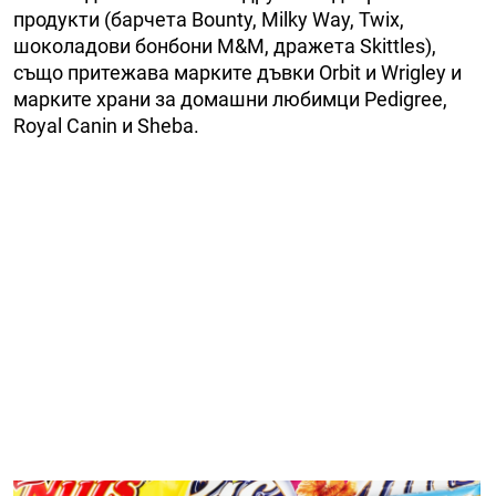
продукти (барчета Bounty, Milky Way, Twix,
шоколадови бонбони M&M, дражета Skittles),
също притежава марките дъвки Orbit и Wrigley и
марките храни за домашни любимци Pedigree,
Royal Canin и Sheba.