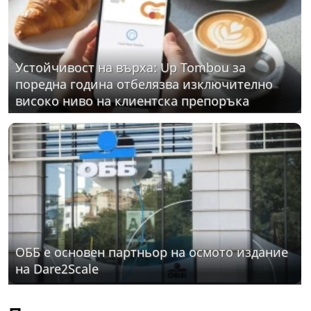
Устойчивост на върха: Up Tombou за
поредна година отбелязва изключително
високо ниво на клиентска препоръка
ОББ е основен партньор на осмото издание
на Dare2Scale