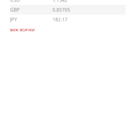
USD
1.1542
GBP
0.85705
JPY
182.17
виж всички