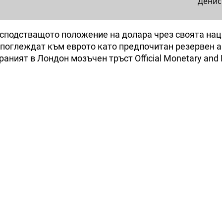
Денис
осподстващото положение на долара чрез своята на
 поглеждат към еврото като предпочитан резервен а
аният в Лондон мозъчен тръст Official Monetary and F