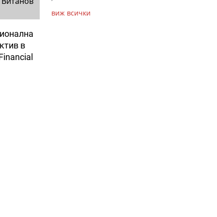
 Витанов
виж всички
ционална
ктив в
inancial