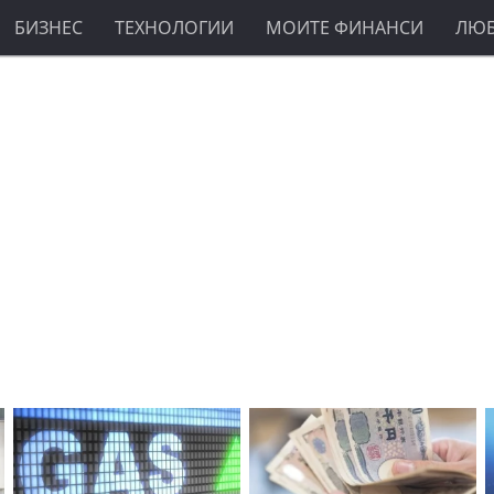
БИЗНЕС
ТЕХНОЛОГИИ
МОИТЕ ФИНАНСИ
ЛЮ