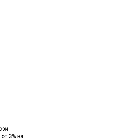
ози
 от 3% на