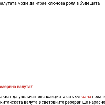
е валутата може да играе ключова роля в бъдещата
резервна валута?
очакват да увеличат експозицията си към
юана
през т
 китайската валута в световните резерви ще нарасне