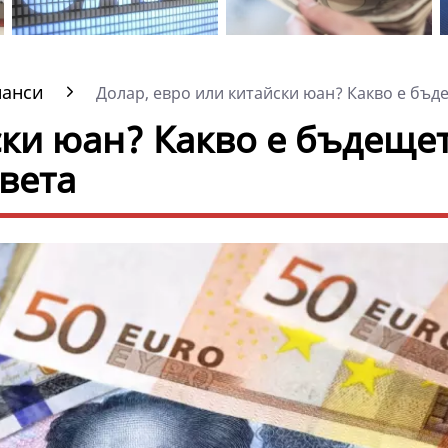
нанси
Долар, евро или китайски юан? Какво е бъде
ски юан? Какво е бъдеще
света