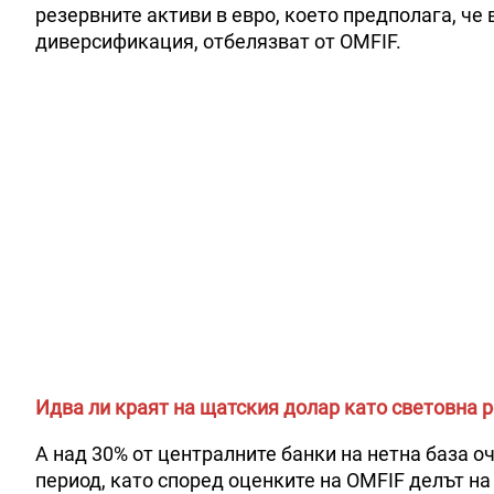
резервните активи в евро, което предполага, ч
диверсификация, отбелязват от OMFIF.
Идва ли краят на щатския долар като световна 
А над 30% от централните банки на нетна база 
период, като според оценките на OMFIF делът на