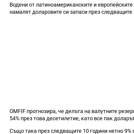
Водени от латиноамериканските и европейските 
намалят доларовите си запаси през следващите 
OMFIF прогнозира, че делъта на валутните резер
54% през това десетилетие, като все пак долар
Също така през следващите 10 години нетно 9% 