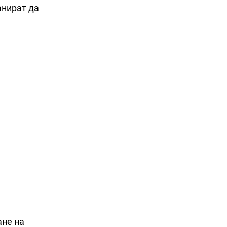
анират да
ане на