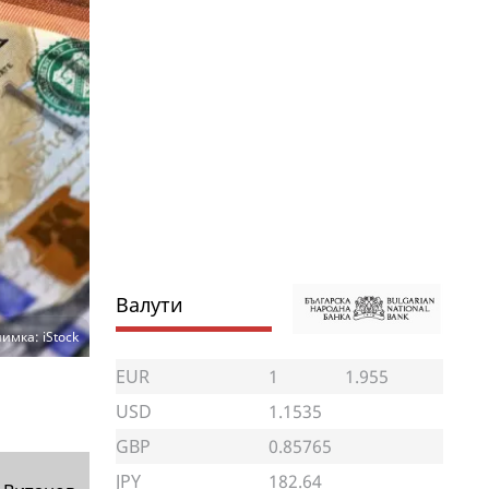
Валути
имка: iStock
EUR
1
1.955
USD
1.1535
GBP
0.85765
JPY
182.64