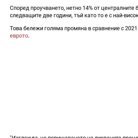
Според проучването, нетно 14% от централните б
следващите две години, тъй като то е с най-висо
Това бележи голяма промяна в сравнение с 2021 г
еврото
.
"Изглежда, че повишаването на лихвените процен