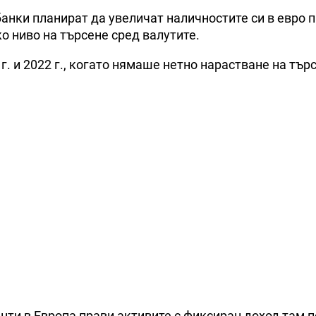
анки планират да увеличат наличностите си в евро 
ко ниво на търсене сред валутите.
. и 2022 г., когато нямаше нетно нарастване на тър
ти в Европа прави активите с фиксиран доход там п