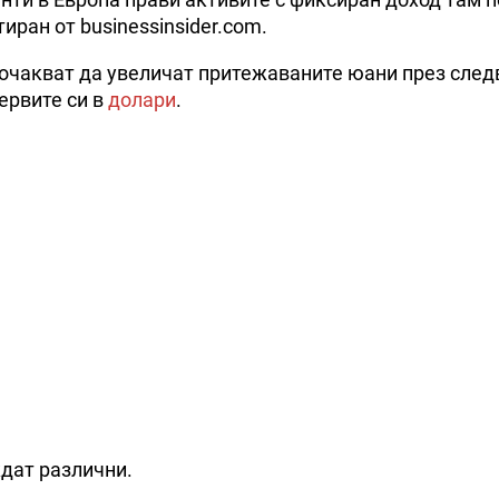
иран от businessinsider.com.
очакват да увеличат притежаваните юани през сле
ервите си в
долари
.
дат различни.