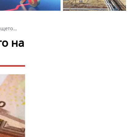
щето...
то на