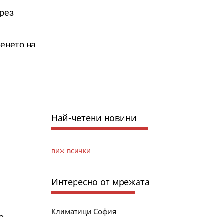
през
сенето на
Най-четени новини
виж всички
Интересно от мрежата
Климатици София
о-