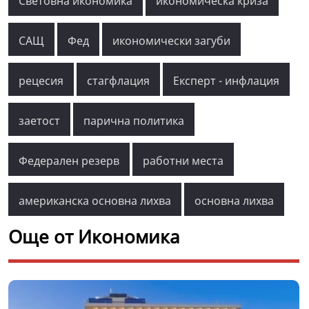
Световна икономика
икономическа криза
САЩ
Фед
икономически загуби
рецесия
стагфлация
Експерт - инфлация
заетост
парична политика
Федерален резерв
работни места
американска основна лихва
основна лихва
Още от Икономика