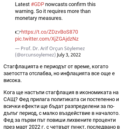
Latest
#GDP
nowcasts confirm this
warning. So it requires more than
monetary measures.
👉
https://t.co/ZDzvBoS870
pic.twitter.com/XjZGAjdzNz
— Prof. Dr. Arif Orçun Söylemez
(@orcunsoylemez)
July 3, 2022
Стагфлацията е периодът от време, когато
заетостта отслабва, но инфлацията все още е
висока.
Кога ще настъпи стагфлация в икономиката на
САЩ? Фед прилага политиката си постепенно и
всички ефекти ще бъдат разпределени за по-
дълъг период, с малко въздействие в началото.
Фед за първи път повиши лихвените проценти
през март 2022 г. с четвърт пункт, последвано в