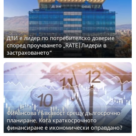
ДЗИ е лидер по потребителско доверие
според проучването „RATE|Лидери в
застраховането“
Финансова гъвкавост срещу дългосрочно
планиране. Кога краткосрочното
финансиране е икономически оправдано?