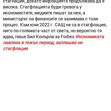
стагнация, докато инфлацията продължава да е
висока. Стагфлацията буди тревога у
икономистите, медиите пишат за нея, а
министърът на финансите се занимава с този
процес. Към юни 2022 г. САЩ не са в стагфлация,
нито по-голямата част от света, но вероятно тя
идва, пише Бил Конърли за Forbes
Икономиката
навлиза в тежък период, заплашва ни
стагфлация