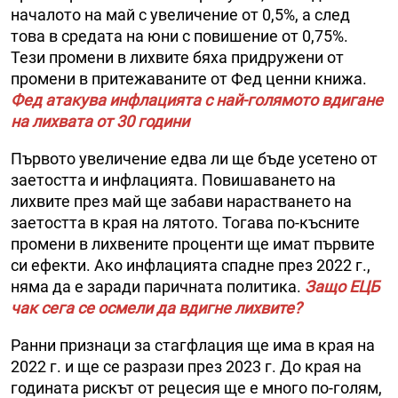
началото на май с увеличение от 0,5%, а след
това в средата на юни с повишение от 0,75%.
Тези промени в лихвите бяха придружени от
промени в притежаваните от Фед ценни книжа.
Фед атакува инфлацията с най-голямото вдигане
на лихвата от 30 години
Първото увеличение едва ли ще бъде усетено от
заетостта и инфлацията. Повишаването на
лихвите през май ще забави нарастването на
заетостта в края на лятото. Тогава по-късните
промени в лихвените проценти ще имат първите
си ефекти. Ако инфлацията спадне през 2022 г.,
няма да е заради паричната политика.
Защо ЕЦБ
чак сега се осмели да вдигне лихвите?
Ранни признаци за стагфлация ще има в края на
2022 г. и ще се разрази през 2023 г. До края на
годината рискът от рецесия ще е много по-голям,