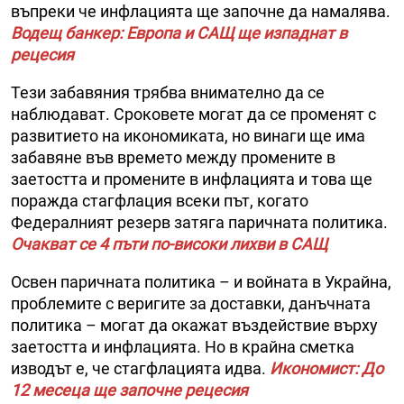
въпреки че инфлацията ще започне да намалява.
Водещ банкер: Европа и САЩ ще изпаднат в
рецесия
Тези забавяния трябва внимателно да се
наблюдават. Сроковете могат да се променят с
развитието на икономиката, но винаги ще има
забавяне във времето между промените в
заетостта и промените в инфлацията и това ще
поражда стагфлация всеки път, когато
Федералният резерв затяга паричната политика.
Очакват се 4 пъти по-високи лихви в САЩ
Освен паричната политика – и войната в Украйна,
проблемите с веригите за доставки, данъчната
политика – могат да окажат въздействие върху
заетостта и инфлацията. Но в крайна сметка
изводът е, че стагфлацията идва.
Икономист: До
12 месеца ще започне рецесия