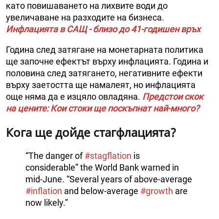
като повишаването на лихвите води до
увеличаване на разходите на бизнеса.
Инфлацията в САЩ - близо до 41-годишен връх
Година след затягане на монетарната политика
ще започне ефектът върху инфлацията. Година и
половина след затягането, негативните ефекти
върху заетостта ще намалеят, но инфлацията
още няма да е изцяло овладяна.
Предстои скок
на цените: Кои стоки ще поскъпнат най-много?
Кога ще дойде стагфлацията?
“The danger of
#stagflation
is
considerable” the World Bank warned in
mid-June. “Several years of above-average
#inflation
and below-average
#growth
are
now likely.”