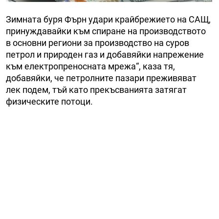
Зимната буря Фърн удари крайбрежието на САЩ,
принуждавайки към спиране на производството
в основни региони за производство на суров
петрол и природен газ и добавяйки напрежение
към електропреносната мрежа“, каза тя,
добавяйки, че петролните пазари преживяват
лек подем, тъй като прекъсванията затягат
физическите потоци.