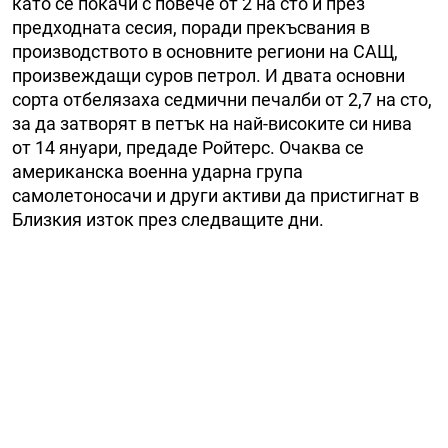
като се покачи с повече от 2 на сто и през
предходната сесия, поради прекъсвания в
производството в основните региони на САЩ,
произвеждащи суров петрол. И двата основни
сорта отбелязаха седмични печалби от 2,7 на сто,
за да затворят в петък на най-високите си нива
от 14 януари, предаде Ройтерс. Очаква се
американска военна ударна група
самолетоносачи и други активи да пристигнат в
Близкия изток през следващите дни.