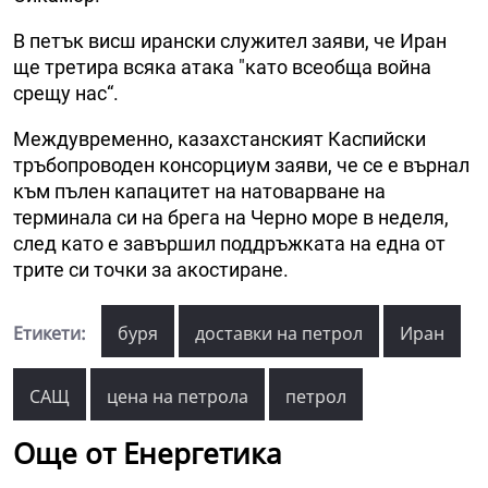
В петък висш ирански служител заяви, че Иран
ще третира всяка атака "като всеобща война
срещу нас“.
Междувременно, казахстанският Каспийски
тръбопроводен консорциум заяви, че се е върнал
към пълен капацитет на натоварване на
терминала си на брега на Черно море в неделя,
след като е завършил поддръжката на една от
трите си точки за акостиране.
Етикети:
буря
доставки на петрол
Иран
САЩ
цена на петрола
петрол
Още от Енергетика