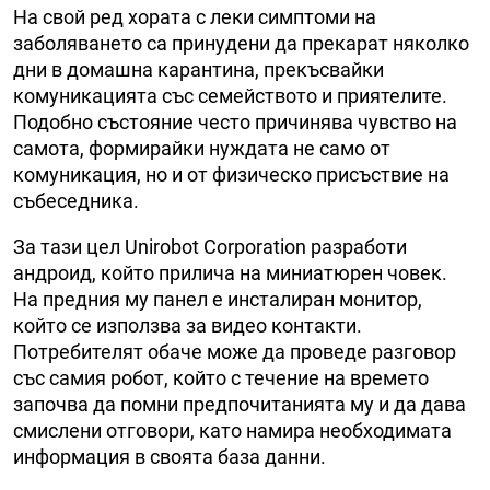
На свой ред хората с леки симптоми на
заболяването са принудени да прекарат няколко
дни в домашна карантина, прекъсвайки
комуникацията със семейството и приятелите.
Подобно състояние често причинява чувство на
самота, формирайки нуждата не само от
комуникация, но и от физическо присъствие на
събеседника.
За тази цел Unirobot Corporation разработи
андроид, който прилича на миниатюрен човек.
На предния му панел е инсталиран монитор,
който се използва за видео контакти.
Потребителят обаче може да проведе разговор
със самия робот, който с течение на времето
започва да помни предпочитанията му и да дава
смислени отговори, като намира необходимата
информация в своята база данни.