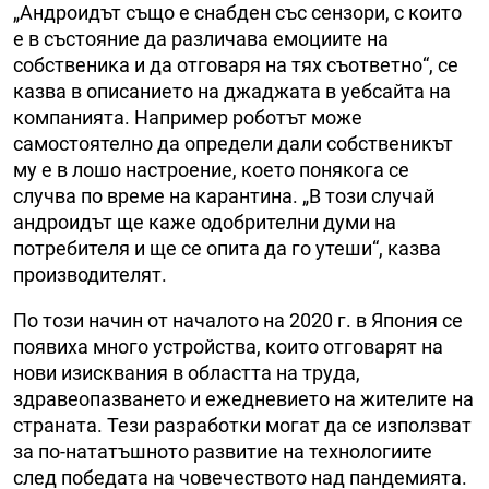
„Андроидът също е снабден със сензори, с които
е в състояние да различава емоциите на
собственика и да отговаря на тях съответно“, се
казва в описанието на джаджата в уебсайта на
компанията. Например роботът може
самостоятелно да определи дали собственикът
му е в лошо настроение, което понякога се
случва по време на карантина. „В този случай
андроидът ще каже одобрителни думи на
потребителя и ще се опита да го утеши“, казва
производителят.
По този начин от началото на 2020 г. в Япония се
появиха много устройства, които отговарят на
нови изисквания в областта на труда,
здравеопазването и ежедневието на жителите на
страната. Тези разработки могат да се използват
за по-нататъшното развитие на технологиите
след победата на човечеството над пандемията.