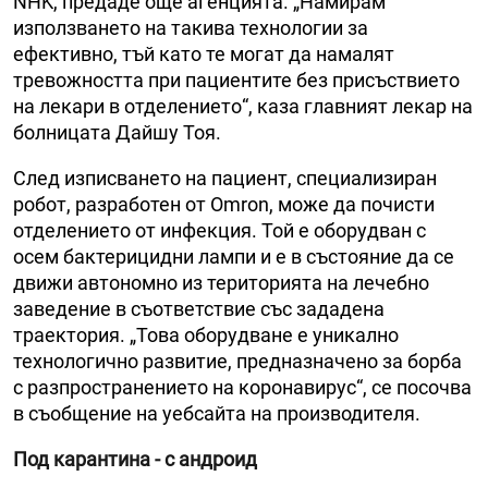
NHK, предаде още агенцията. „Намирам
използването на такива технологии за
ефективно, тъй като те могат да намалят
тревожността при пациентите без присъствието
на лекари в отделението“, каза главният лекар на
болницата Дайшу Тоя.
След изписването на пациент, специализиран
робот, разработен от Omron, може да почисти
отделението от инфекция. Той е оборудван с
осем бактерицидни лампи и е в състояние да се
движи автономно из територията на лечебно
заведение в съответствие със зададена
траектория. „Това оборудване е уникално
технологично развитие, предназначено за борба
с разпространението на коронавирус“, се посочва
в съобщение на уебсайта на производителя.
Под карантина - с андроид