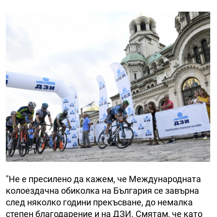
"Не е пресилено да кажем, че Международната
колоездачна обиколка на България се завърна
след няколко години прекъсване, до немалка
степен благодарение и на ДЗИ. Смятам, че като