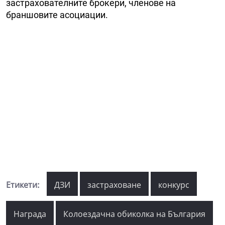
застрахователните брокери, членове на
браншовите асоциации.
Етикети:
ДЗИ
застраховане
конкурс
Награда
Колоездачна обиколка на България