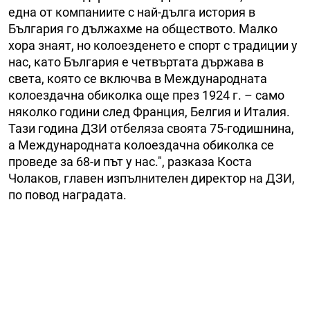
една от компаниите с най-дълга история в
България го дължахме на обществото. Малко
хора знаят, но колоезденето е спорт с традиции у
нас, като България е четвъртата държава в
света, която се включва в Международната
колоездачна обиколка още през 1924 г. – само
няколко години след Франция, Белгия и Италия.
Тази година ДЗИ отбеляза своята 75-годишнина,
а Международната колоездачна обиколка се
проведе за 68-и път у нас.", разказа Коста
Чолаков, главен изпълнителен директор на ДЗИ,
по повод наградата.