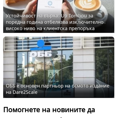
Устойчивост на върха: Up Tombou за
поредна година отбелязва изключително
високо ниво на клиентска препоръка
ОББ е основен партньор на осмото издание
на Dare2Scale
Помогнете на новините да