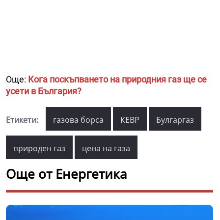
Още:
Кога поскъпването на природния газ ще се
усети в България?
Етикети:
газова борса
КЕВР
Булгаргаз
природен газ
цена на газа
Още от Енергетика