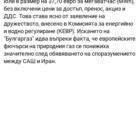
юли в размер на 37,70 евро за мегаватчас (MWh),
без включени цени за достъп, пренос, акциз и
ДДС. Това става ясно от заявление на
дружеството, внесено в Комисията за енергийно
и водно регулиране (КЕВР). Искането на
"Булгаргаз" идва въпреки факта, че европейските
фючърси на природния газ се понижиха
значително след обявяването на споразумението
между САШ и Иран.