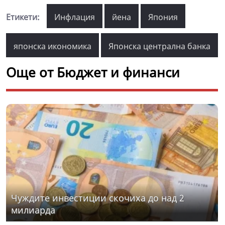
Етикети:
Инфлация
йена
Япония
японска икономика
Японска централна банка
Още от Бюджет и финанси
Чуждите инвестиции скочиха до над 2
милиарда