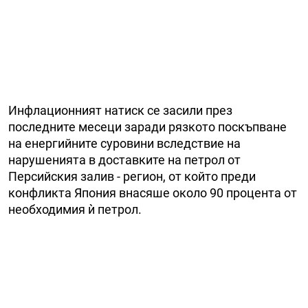
Инфлационният натиск се засили през
последните месеци заради рязкото поскъпване
на енергийните суровини вследствие на
нарушенията в доставките на петрол от
Персийския залив - регион, от който преди
конфликта Япония внасяше около 90 процента от
необходимия ѝ петрол.