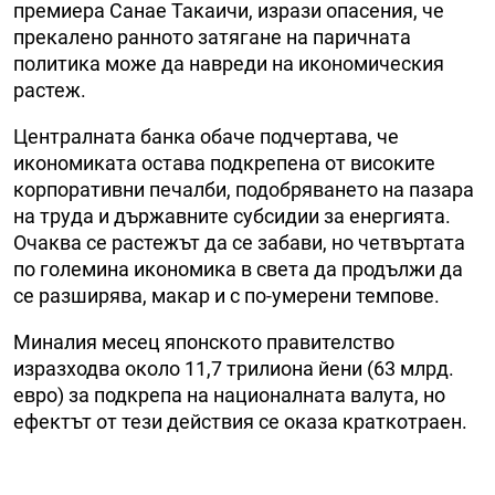
премиера Санае Такаичи, изрази опасения, че
прекалено ранното затягане на паричната
политика може да навреди на икономическия
растеж.
Централната банка обаче подчертава, че
икономиката остава подкрепена от високите
корпоративни печалби, подобряването на пазара
на труда и държавните субсидии за енергията.
Очаква се растежът да се забави, но четвъртата
по големина икономика в света да продължи да
се разширява, макар и с по-умерени темпове.
Миналия месец японското правителство
изразходва около 11,7 трилиона йени (63 млрд.
евро) за подкрепа на националната валута, но
ефектът от тези действия се оказа краткотраен.