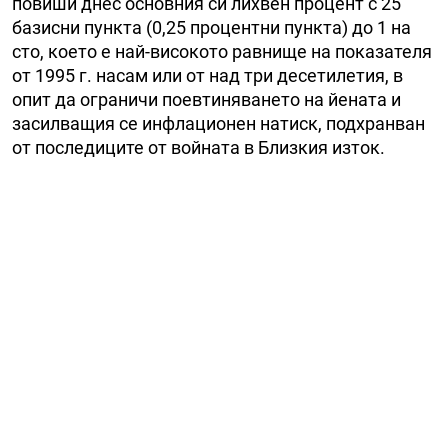
повиши днес основния си лихвен процент с 25
базисни пункта (0,25 процентни пункта) до 1 на
сто, което е най-високото равнище на показателя
от 1995 г. насам или от над три десетилетия, в
опит да ограничи поевтиняването на йената и
засилващия се инфлационен натиск, подхранван
от последиците от войната в Близкия изток.