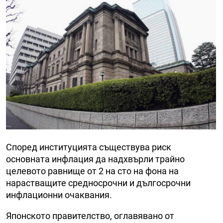
Според институцията съществува риск
основната инфлация да надхвърли трайно
целевото равнище от 2 на сто на фона на
нарастващите средносрочни и дългосрочни
инфлационни очаквания.
Японското правителство, оглавявано от