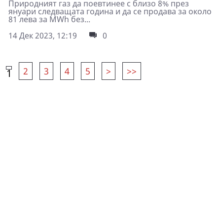
Природният газ да поевтинее с близо 8% през
януари следващата година и да се продава за около
81 лева за MWh без...
14 Дек 2023, 12:19
0
2
3
4
5
>
>>
1