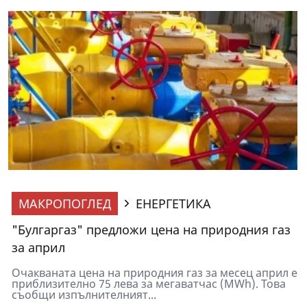
МАКРОПОГЛЕД
ЕНЕРГЕТИКА
"Булгаргаз" предложи цена на природния газ
за април
Очакваната цена на природния газ за месец април е
приблизително 75 лева за мегаватчас (MWh). Това
съобщи изпълнителният...