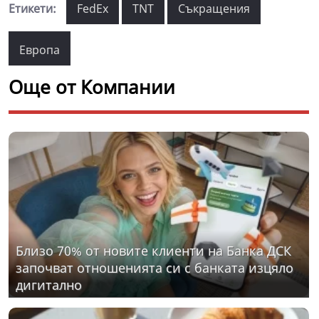
Етикети:
FedEx
TNT
Съкращения
Европа
Още от Компании
Близо 70% от новите клиенти на Банка ДСК
започват отношенията си с банката изцяло
дигитално