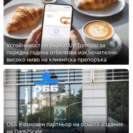
Устойчивост на върха: Up Tombou за
поредна година отбелязва изключително
високо ниво на клиентска препоръка
ОББ е основен партньор на осмото издание
на Dare2Scale