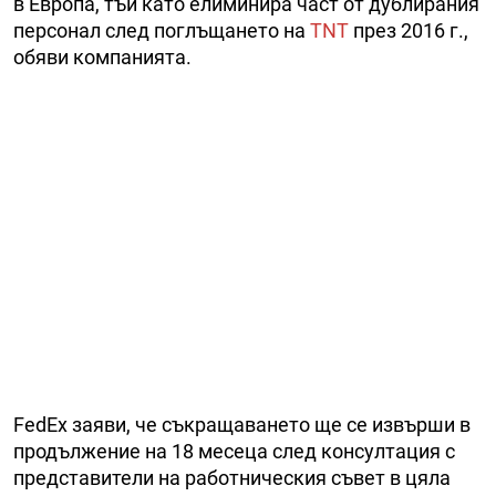
в Европа, тъй като елиминира част от дублирания
персонал след поглъщането на
TNT
през 2016 г.,
обяви компанията.
FedEx заяви, че съкращаването ще се извърши в
продължение на 18 месеца след консултация с
представители на работническия съвет в цяла