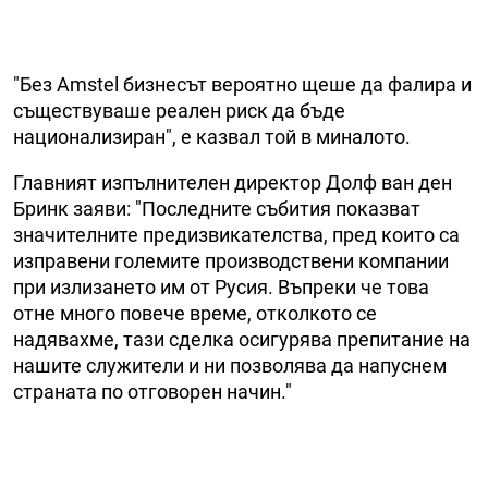
"Без Amstel бизнесът вероятно щеше да фалира и
съществуваше реален риск да бъде
национализиран", е казвал той в миналото.
Главният изпълнителен директор Долф ван ден
Бринк заяви: "Последните събития показват
значителните предизвикателства, пред които са
изправени големите производствени компании
при излизането им от Русия. Въпреки че това
отне много повече време, отколкото се
надявахме, тази сделка осигурява препитание на
нашите служители и ни позволява да напуснем
страната по отговорен начин."