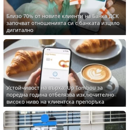
Близо 70% от новите клиенти на Банка ДСК
започват отношенията си с банката изцяло
дигитално
Устойчивост на върха: Up Tombou за
поредна година отбелязва изключително
високо ниво на клиентска препоръка