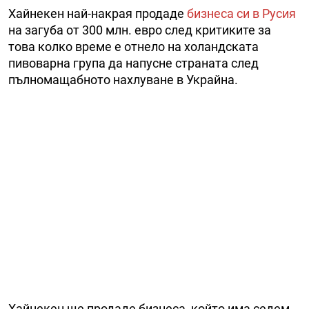
Хайнекен най-накрая продаде
бизнеса си в Русия
на загуба от 300 млн. евро след критиките за
това колко време е отнело на холандската
пивоварна група да напусне страната след
пълномащабното нахлуване в Украйна.
Хайнекен ще продаде бизнеса, който има седем