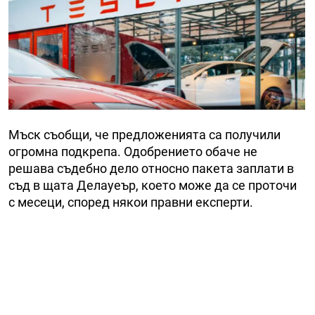
Мъск съобщи, че предложенията са получили
огромна подкрепа. Одобрението обаче не
решава съдебно дело относно пакета заплати в
съд в щата Делауеър, което може да се проточи
с месеци, според някои правни експерти.