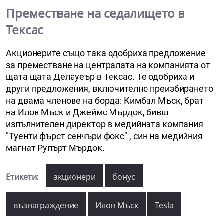
Преместване на седалището в
Тексас
Акционерите също така одобриха предложение
за преместване на централата на компанията от
щата щата Делауеър в Тексас. Те одобриха и
други предложения, включително преизбирането
на двама членове на борда: Кимбал Мъск, брат
на Илон Мъск и Джеймс Мърдок, бивш
изпълнителен директор в медийната компания
"Туенти фърст сенчъри фокс" , син на медийния
магнат Рупърт Мърдок.
Етикети:
акционери
бонус
възнаграждение
Илон Мъск
Tesla