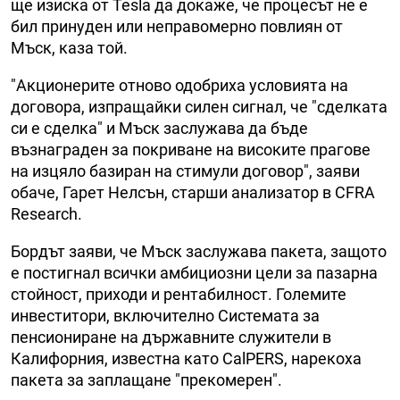
ще изиска от Tesla да докаже, че процесът не е
бил принуден или неправомерно повлиян от
Мъск, каза той.
"Акционерите отново одобриха условията на
договора, изпращайки силен сигнал, че "сделката
си е сделка" и Мъск заслужава да бъде
възнаграден за покриване на високите прагове
на изцяло базиран на стимули договор", заяви
обаче, Гарет Нелсън, старши анализатор в CFRA
Research.
Бордът заяви, че Мъск заслужава пакета, защото
е постигнал всички амбициозни цели за пазарна
стойност, приходи и рентабилност. Големите
инвеститори, включително Системата за
пенсиониране на държавните служители в
Калифорния, известна като CalPERS, нарекоха
пакета за заплащане "прекомерен".