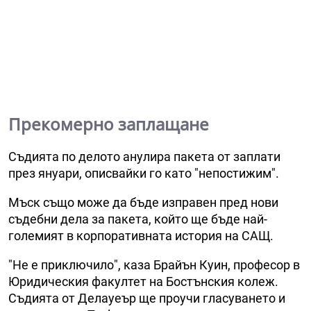
Прекомерно заплащане
Съдията по делото анулира пакета от заплати
през януари, описвайки го като "непостижим".
Мъск също може да бъде изправен пред нови
съдебни дела за пакета, който ще бъде най-
големият в корпоративната история на САЩ.
"Не е приключило", каза Брайън Куин, професор в
Юридическия факултет на Бостънския колеж.
Съдията от Делауеър ще проучи гласуването и