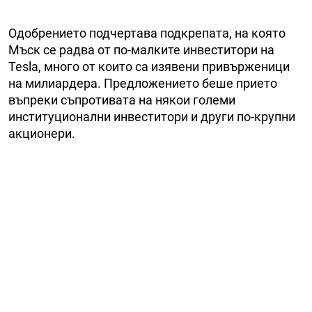
Одобрението подчертава подкрепата, на която
Мъск се радва от по-малките инвеститори на
Tesla, много от които са изявени привърженици
на милиардера. Предложението беше прието
въпреки съпротивата на някои големи
институционални инвеститори и други по-крупни
акционери.