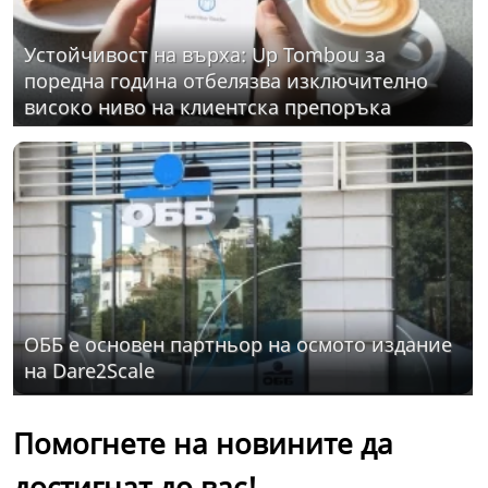
Устойчивост на върха: Up Tombou за
поредна година отбелязва изключително
високо ниво на клиентска препоръка
ОББ е основен партньор на осмото издание
на Dare2Scale
Помогнете на новините да
достигнат до вас!