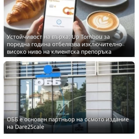
Устойчивост на върха: Up Tombou за
поредна година отбелязва изключително
високо ниво на клиентска препоръка
ОББ е основен партньор на осмото издание
на Dare2Scale