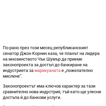
По-рано през този месец републиканският
сенатор Джон Корнин каза, че планът на лидера
на мнозинството Чък Шумър да приеме
законопроекта за достъп до банкиране на
индустрията за
марихуаната
е „пожелателно
мислене“.
Законопроектът има ключов характер за тази
сравнително нова индустрия, тъй като ще улесни
достъпа ѝ до банкови услуги.