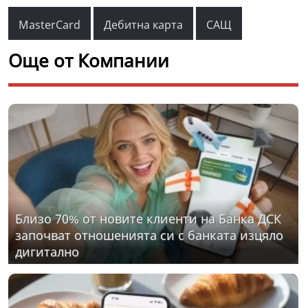
MasterCard
Дебитна карта
САЩ
Още от Компании
Близо 70% от новите клиенти на Банка ДСК
започват отношенията си с банката изцяло
дигитално