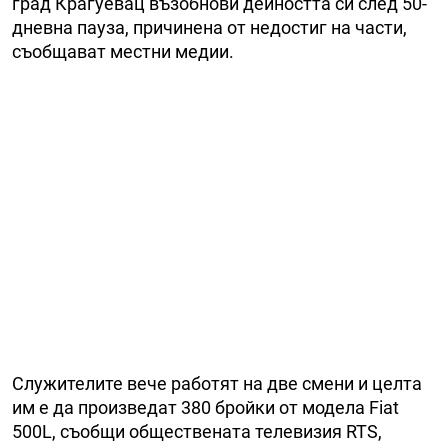
град Крагуевац възобнови дейността си след 50-
дневна пауза, причинена от недостиг на части,
съобщават местни медии.
Служителите вече работят на две смени и целта
им е да произведат 380 бройки от модела Fiat
500L, съобщи обществената телевизия RTS,