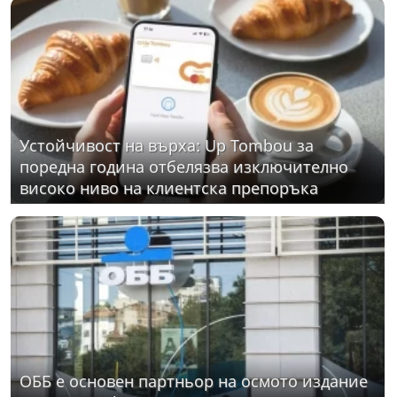
Устойчивост на върха: Up Tombou за
поредна година отбелязва изключително
високо ниво на клиентска препоръка
ОББ е основен партньор на осмото издание