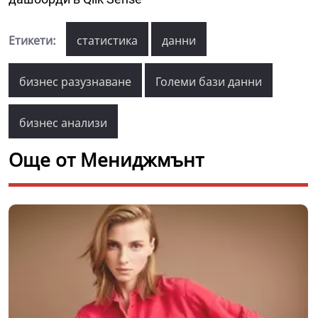
Етикети:
статистика
данни
бизнес разузнаване
Големи бази данни
бизнес анализи
Още от Мениджмънт