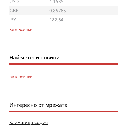
USD
1.1535
GBP
0.85765
JPY
182.64
виж всички
Най-четени новини
виж всички
Интересно от мрежата
Климатици София