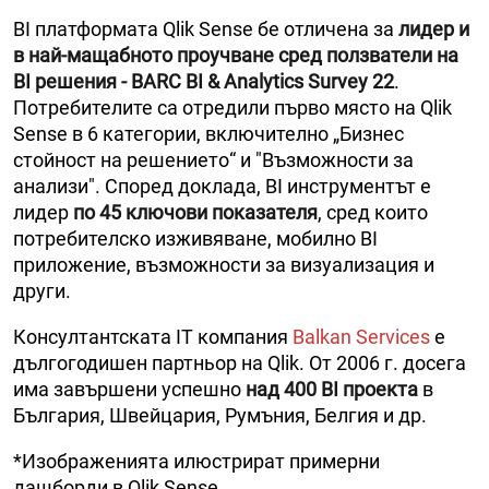
BI платформата Qlik Sense бe отличена за
лидер и
в най-мащабното проучване сред ползватели на
BI решения - BARC BI & Analytics Survey 22
.
Потребителите са отредили първо място на Qlik
Sense в 6 категории, включително „Бизнес
стойност на решението“ и "Възможности за
анализи". Според доклада, BI инструментът е
лидер
по 45 ключови показателя
, сред които
потребителско изживяване, мобилно BI
приложение, възможности за визуализация и
други.
Консултантската IT компания
Balkan Services
e
дългогодишен партньор на Qlik. Oт 2006 г. досега
има завършени успешно
над 400
BI проекта
в
България, Швейцария, Румъния, Белгия и др.
*Изображенията илюстрират примерни
дашборди в Qlik Sense