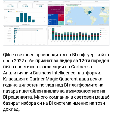
Qlik е световен производител на BI софтуер, който
през 2022 г. бе
признат за лидер за 12-ти пореден
път
в престижната класация на Gartner за
Аналитични и Business Intelligence платформи.
Класацията Gartner Magic Quadrant дава всяка
година цялостен поглед над BI платформите на
пазара и
детайлен анализ на възможностите на
BI решенията
. Много компании в световен мащаб
базират избора си на BI система именно на този
доклад.