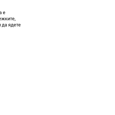
а е
ежките,
м да ядете