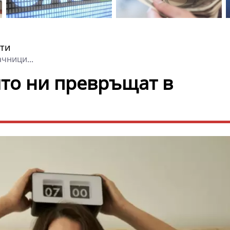
ти
чници...
ито ни превръщат в