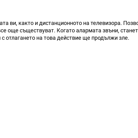
ата ви, както и дистанционното на телевизора. Позв
все още съществуват. Когато алармата звъни, станет
л с отлагането на това действие ще продължи зле.