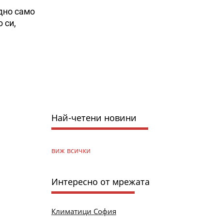
дно само
 си,
Най-четени новини
виж всички
Интересно от мрежата
Климатици София