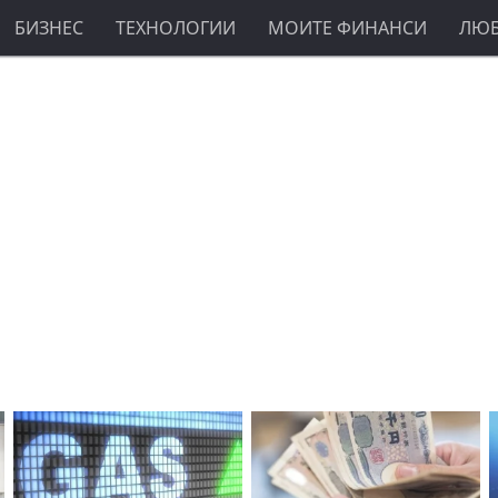
БИЗНЕС
ТЕХНОЛОГИИ
МОИТЕ ФИНАНСИ
ЛЮ