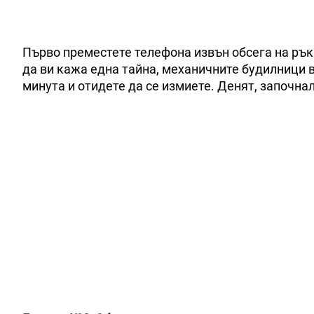
Първо преместете телефона извън обсега на рък
да ви кажа една тайна, механичните будилници 
минута и отидете да се измиете. Денят, започна