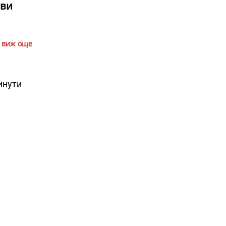
 ви
виж още
инути