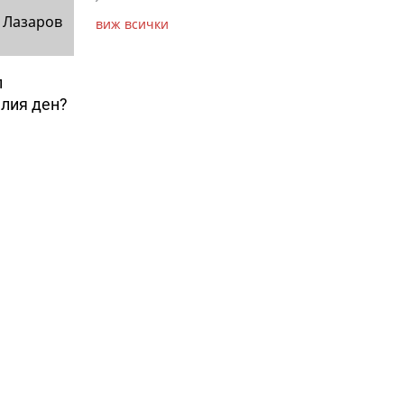
 Лазаров
виж всички
л
елия ден?