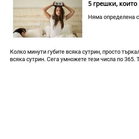
5 грешки, които
Няма определена су
Колко минути губите всяка сутрин, просто търкал
всяка сутрин. Сега умножете тези числа по 365.