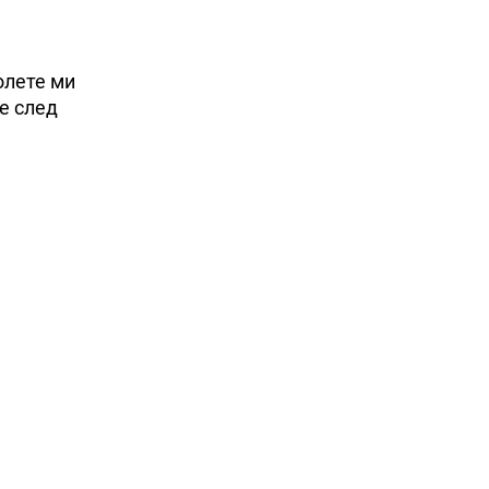
олете ми
е след