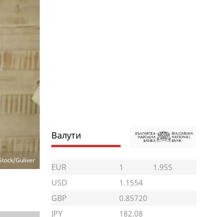
Валути
Stock/Guliver
EUR
1
1.955
USD
1.1554
GBP
0.85720
JPY
182.08