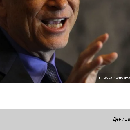
Снимка: Getty Ima
Деница