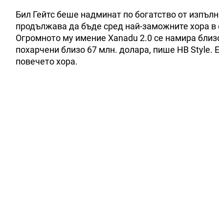
Бил Гейтс беше надминат по богатство от изпъл
продължава да бъде сред най-заможните хора в с
Огромното му имение Xanadu 2.0 се намира близо
похарчени близо 67 млн. долара, пише НВ Style. Е
повечето хора.