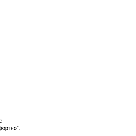
с
фортно“.