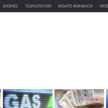
БИЗНЕС
ТЕХНОЛОГИИ
МОИТЕ ФИНАНСИ
ЛЮ