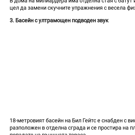
В дома на милиардера има отделна стая с батут 
цел да замени скучните упражнения с весела фи
3. Басейн с ултрамощен подводен звук
18-метровият басейн на Бил Гейтс е снабден с в
разположен в отделна сграда и се простира на пл
попадате на външната тераса.