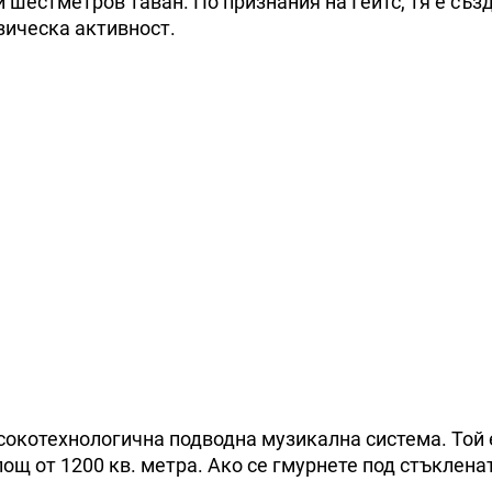
и шестметров таван. По признания на Гейтс, тя е съз
зическа активност.
исокотехнологична подводна музикална система. Той 
ощ от 1200 кв. метра. Ако се гмурнете под стъкленат