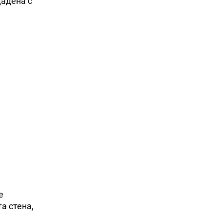
дадена с
е
а стена,