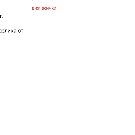
виж всички
к
т.
разлика от