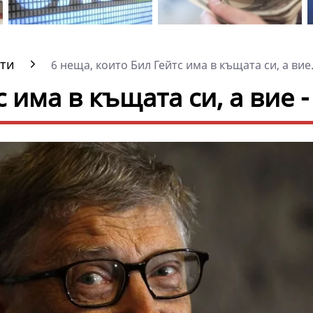
ти
6 неща, които Бил Гейтс има в къщата си, а вие.
 има в къщата си, а вие -