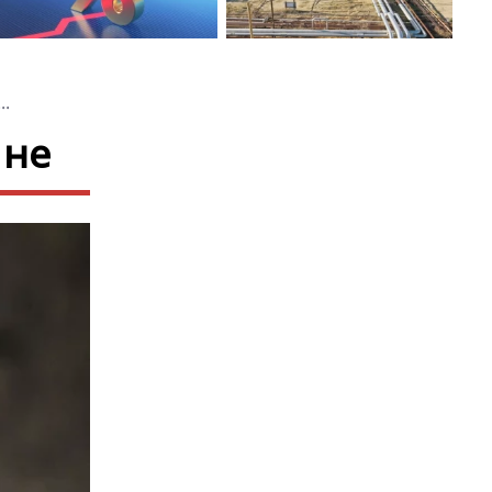
..
 не