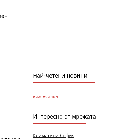
лен
Най-четени новини
виж всички
Интересно от мрежата
Климатици София