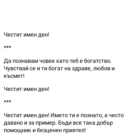
Честит имен ден!
***
Да познавам човек като теб е богатство.
Чувствай се и ти богат на здраве, любов и
късмет!
Честит имен ден!
***
Честит имен ден! Името ти е познато, а често
давано и за пример. Бъди все така добър
помощник и безценен приятел!