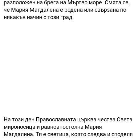
разположен на брега на Мъртво море. Смята се,
че Мария Магдалена е родена или свързана по
някакъв начин с този град.
На този ден Православната църква чества Света
мироносица и равноапостолна Мария
Магдалина. Тя е светица, която следва и споделя