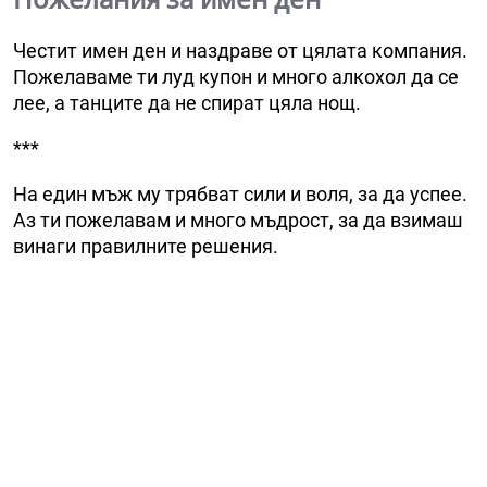
Честит имен ден и наздраве от цялата компания.
Пожелаваме ти луд купон и много алкохол да се
лее, а танците да не спират цяла нощ.
***
На един мъж му трябват сили и воля, за да успее.
Аз ти пожелавам и много мъдрост, за да взимаш
винаги правилните решения.