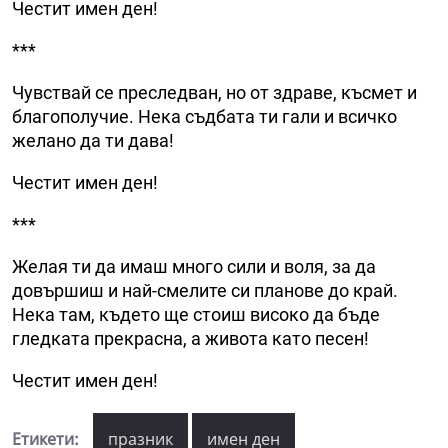
Честит имен ден!
***
Чувствай се преследван, но от здраве, късмет и
благополучие. Нека съдбата ти гали и всичко
желано да ти дава!
Честит имен ден!
***
Желая ти да имаш много сили и воля, за да
довършиш и най-смелите си планове до край.
Нека там, където ще стоиш високо да бъде
гледката прекрасна, а живота като песен!
Честит имен ден!
Етикети:
празник
имен ден