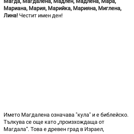
Магда, Магдалена, Мадлен, Мадлена, Мара,
Мариана, Мария, Марийка, Марияна, Миглена,
Лина!
Честит имен ден!
Името Магдалена означава "кула" и е библейско.
Тълкува се още като „произхождаща от
Магдала“. Това е древен град в Израел,