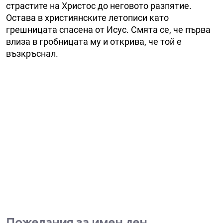
страстите на Христос до неговото разпятие.
Остава в християнските летописи като
грешницата спасена от Исус. Смята се, че първа
влиза в гробницата му и открива, че той е
възкръснал.
Пожелания за имен ден