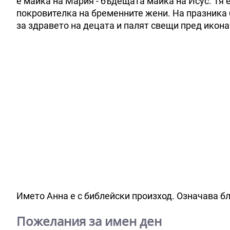
е майка на Мария - бъдещата майка на Исус. Тя 
покровителка на бременните жени. На празника 
за здравето на децата и палят свещи пред икона
Името Анна е с библейски произход. Означава бл
Пожелания за имен ден