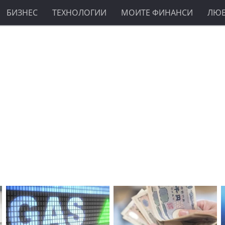
БИЗНЕС
ТЕХНОЛОГИИ
МОИТЕ ФИНАНСИ
ЛЮ