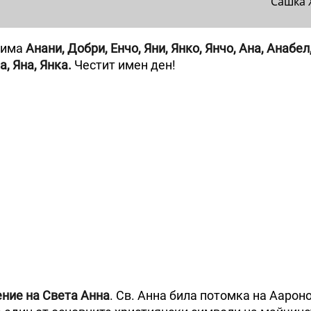
Сашка 
т има
Анани, Добри, Енчо, Яни, Янко, Янчо, Ана, Анабел
а, Яна, Янка.
Честит имен ден!
ение на Света Анна
. Св. Анна била потомка на Аарон