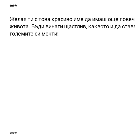
***
Желая ти с това красиво име да имаш още повече
живота. Бъди винаги щастлив, каквото и да става
големите си мечти!
***