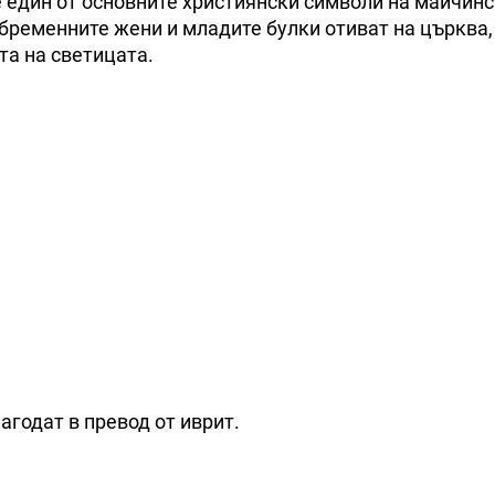
е един от основните християнски символи на майчинс
бременните жени и младите булки отиват на църква,
та на светицата.
агодат в превод от иврит.