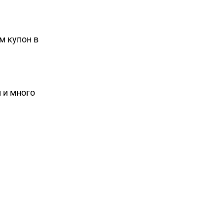
м купон в
 и много