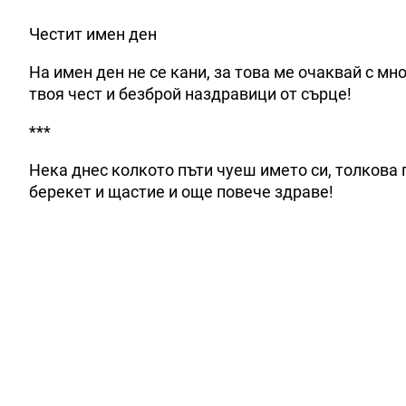
Честит имен ден
На имен ден не се кани, за това ме очаквай с м
твоя чест и безброй наздравици от сърце!
***
Нека днес колкото пъти чуеш името си, толкова 
берекет и щастие и още повече здраве!