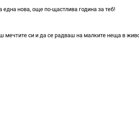
а една нова, още по-щастлива година за теб!
ш мечтите си и да се радваш на малките неща в жив