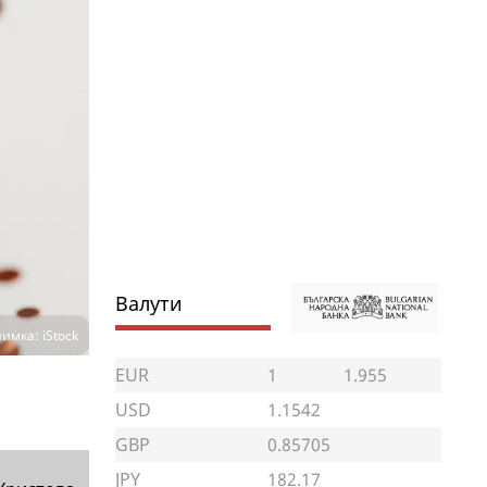
Валути
имка: iStock
EUR
1
1.955
USD
1.1542
GBP
0.85705
JPY
182.17