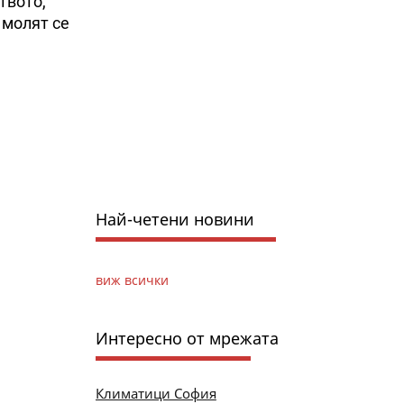
твото,
 молят се
Най-четени новини
виж всички
Интересно от мрежата
Климатици София