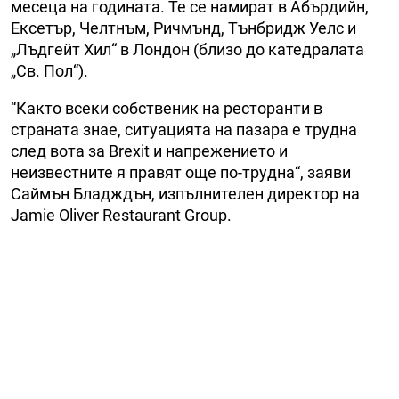
месеца на годината. Те се намират в Абърдийн,
Ексетър, Челтнъм, Ричмънд, Тънбридж Уелс и
„Лъдгейт Хил“ в Лондон (близо до катедралата
„Св. Пол“).
“Както всеки собственик на ресторанти в
страната знае, ситуацията на пазара е трудна
след вота за Brexit и напрежението и
неизвестните я правят още по-трудна“, заяви
Саймън Бладждън, изпълнителен директор на
Jamie Oliver Restaurant Group.