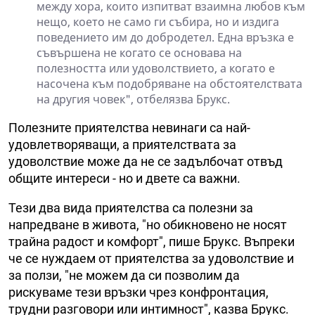
между хора, които изпитват взаимна любов към
нещо, което не само ги събира, но и издига
поведението им до добродетел. Една връзка е
съвършена не когато се основава на
полезността или удоволствието, а когато е
насочена към подобряване на обстоятелствата
на другия човек", отбелязва Брукс.
Полезните приятелства невинаги са най-
удовлетворяващи, а приятелствата за
удоволствие може да не се задълбочат отвъд
общите интереси - но и двете са важни.
Тези два вида приятелства са полезни за
напредване в живота, "но обикновено не носят
трайна радост и комфорт", пише Брукс. Въпреки
че се нуждаем от приятелства за удоволствие и
за ползи, "не можем да си позволим да
рискуваме тези връзки чрез конфронтация,
трудни разговори или интимност", казва Брукс.