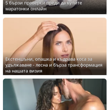
5 бързи проверки преди да купите
маратонки онлайн
Екстеншъни, опашка и къдрава коса за
удължаване - лесна и бърза трансформация
на нашата визия