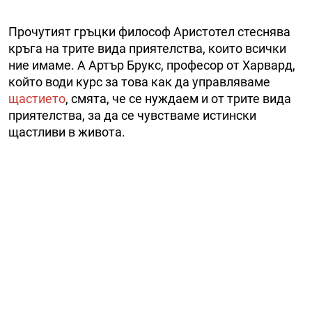
Прочутият гръцки философ Аристотел стеснява
кръга на трите вида приятелства, които всички
ние имаме. А Артър Брукс, професор от Харвард,
който води курс за това как да управляваме
щастието
, смята, че се нуждаем и от трите вида
приятелства, за да се чувстваме истински
щастливи в живота.