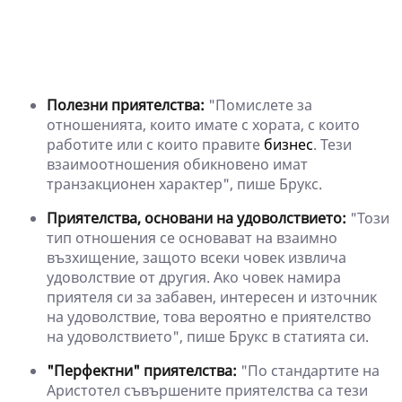
Полезни приятелства:
"Помислете за
отношенията, които имате с хората, с които
работите или с които правите
бизнес
. Тези
взаимоотношения обикновено имат
транзакционен характер", пише Брукс.
Приятелства, основани на удоволствието:
"Този
тип отношения се основават на взаимно
възхищение, защото всеки човек извлича
удоволствие от другия. Ако човек намира
приятеля си за забавен, интересен и източник
на удоволствие, това вероятно е приятелство
на удоволствието", пише Брукс в статията си.
"Перфектни" приятелства:
"По стандартите на
Аристотел съвършените приятелства са тези