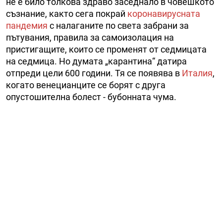
не е било толкова здраво заседнало в човешкото
съзнание, както сега покрай
коронавирусната
пандемия
с налаганите по света забрани за
пътувания, правила за самоизолация на
пристигащите, които се променят от седмицата
на седмица. Но думата „карантина“ датира
отпреди цели 600 години. Тя се появява в
Италия
,
когато венецианците се борят с друга
опустошителна болест - бубонната чума.