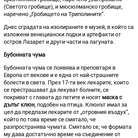
(Светото гробище), и мюсюлманско гробище,
наречено „Гробището на Триполините“.
Днес сградата на изолираните е музей, в който са
изложени венециански лодки и артефакти от
остров Лазарет и други части на лагуната.
Бубонната чума
Бубонната чума се появява и преповтаря в
Европа от векове и е една от най-страшните
болести в света. През 17-ти век лекарите, които
се престрашават да лекуват болните, се
покриват с главата до петите и носят
маска с
дълъг клюн
, подобен на птица. Клюнът имал за
цел да предпази лекарите от „отровния въздух“,
който по това време се смятало, че
разпространява чумата. Смятало се, че формата
му дава достатъчно време на съединение от