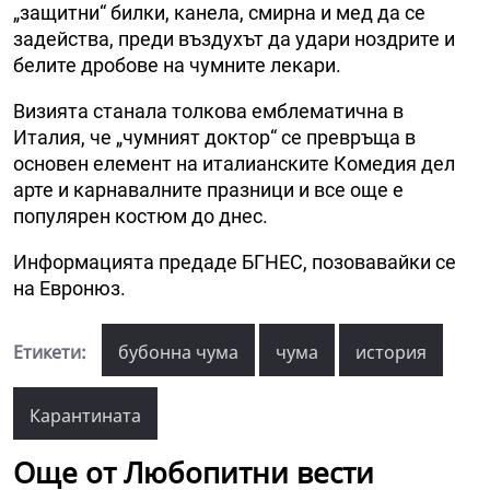
„защитни“ билки, канела, смирна и мед да се
задейства, преди въздухът да удари ноздрите и
белите дробове на чумните лекари.
Визията станала толкова емблематична в
Италия, че „чумният доктор“ се превръща в
основен елемент на италианските Комедия дел
арте и карнавалните празници и все още е
популярен костюм до днес.
Информацията предаде БГНЕС, позовавайки се
на Евронюз.
Етикети:
бубонна чума
чума
история
Карантината
Още от Любопитни вести