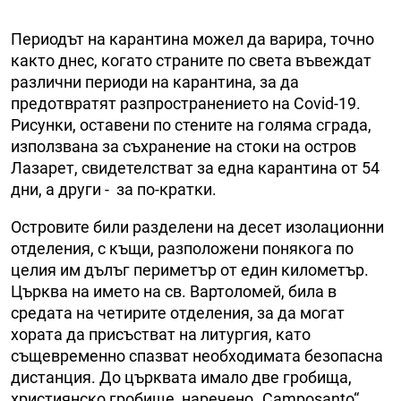
Периодът на карантина можел да варира, точно
както днес, когато страните по света въвеждат
различни периоди на карантина, за да
предотвратят разпространението на Covid-19.
Рисунки, оставени по стените на голяма сграда,
използвана за съхранение на стоки на остров
Лазарет, свидетелстват за една карантина от 54
дни, а други - за по-кратки.
Островите били разделени на десет изолационни
отделения, с къщи, разположени понякога по
целия им дълъг периметър от един километър.
Църква на името на св. Вартоломей, била в
средата на четирите отделения, за да могат
хората да присъстват на литургия, като
същевременно спазват необходимата безопасна
дистанция. До църквата имало две гробища,
християнско гробище, наречено „Camposanto“