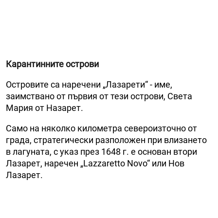
Карантинните острови
Островите са наречени „Лазарети“ - име,
заимствано от първия от тези острови, Света
Мария от Назарет.
Само на няколко километра североизточно от
града, стратегически разположен при влизането
в лагуната, с указ през 1648 г. е основан втори
Лазарет, наречен „Lazzaretto Novo“ или Нов
Лазарет.