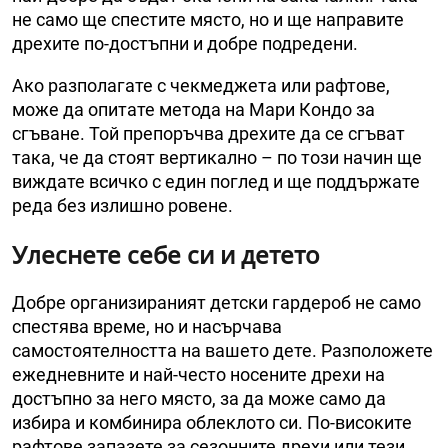
не само ще спестите място, но и ще направите
дрехите по-достъпни и добре подредени.
Ако разполагате с чекмеджета или рафтове,
може да опитате метода на Мари Кондо за
сгъване. Той препоръчва дрехите да се сгъват
така, че да стоят вертикално – по този начин ще
виждате всичко с един поглед и ще поддържате
реда без излишно ровене.
Улеснете себе си и детето
Добре организираният детски гардероб не само
спестява време, но и насърчава
самостоятелността на вашето дете. Разположете
ежедневните и най-често носените дрехи на
достъпно за него място, за да може само да
избира и комбинира облеклото си. По-високите
рафтове запазете за сезонните дрехи или тези,