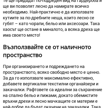
Те ще придадат по-подреден вид на гардероба и
ще ви позволят лесно да намирате всичко
необходимо. Най-практично е да използвате
кутиите за по-дребните неща, които лесно се
губят – като чорапи, бельо или аксесоари. Така
хаосът ще остане в миналото, а всяка дреха ще
има своето място!
Възползвайте се от наличното
пространство
При организирането и подреждането на
пространството, всяко свободно място е ценно.
За да го използвате максимално ефективно,
добавете вертикални текстилни органайзери и
закачалки. Рафтовете са идеални за съхранение
на спално бельо и пижами, докато обемистите
връхни дрехи и лесно мачкащите се материи е
най-добре да бъдат окачени на закачалки. Така