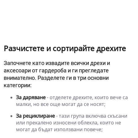
Разчистете и сортирайте дрехите
Започнете като извадите всички дрехи и
аксесоари от гардероба и ги прегледате
внимателно. Разделете ги в три основни
категории:
За даряване
- отделете дрехите, които вече са
малки, но все още могат да се носят;
За рециклиране
- тази група включва скъсани
или прекалено износени облекла, които не
могат да бъдат използвани повече;