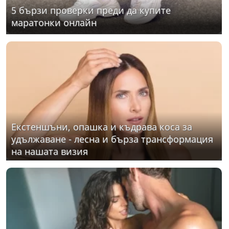
5 бързи проверки преди да купите
маратонки онлайн
Екстеншъни, опашка и къдрава коса за
удължаване - лесна и бърза трансформация
на нашата визия