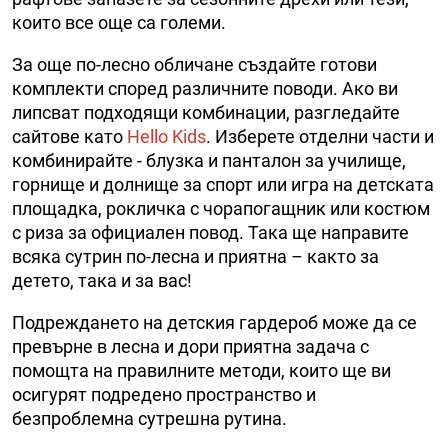
които все още са големи.
За още по-лесно обличане създайте готови
комплекти според различните поводи. Ако ви
липсват подходящи комбинации, разгледайте
сайтове като
Hello Kids
. Изберете отделни части и
комбинирайте - блузка и панталон за училище,
горнище и долнище за спорт или игра на детската
площадка, рокличка с чорапогащник или костюм
с риза за официален повод. Така ще направите
всяка сутрин по-лесна и приятна – както за
детето, така и за вас!
Подреждането на детския гардероб може да се
превърне в лесна и дори приятна задача с
помощта на правилните методи, които ще ви
осигурят подредено пространство и
безпроблемна сутрешна рутина.