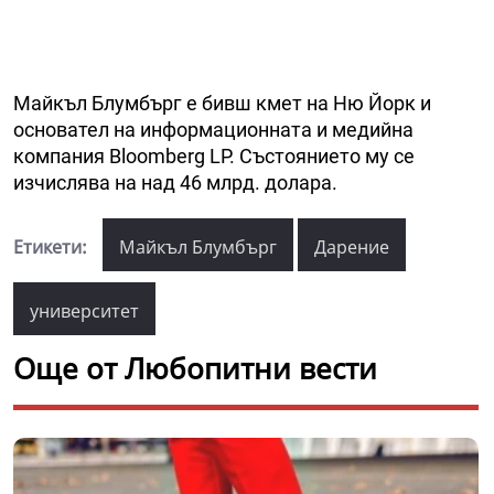
Майкъл Блумбърг е бивш кмет на Ню Йорк и
основател на информационната и медийна
компания Bloomberg LP. Състоянието му се
изчислява на над 46 млрд. долара.
Етикети:
Майкъл Блумбърг
Дарение
университет
Още от Любопитни вести