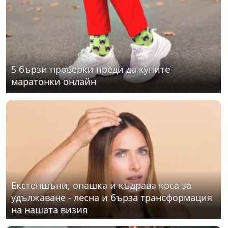
5 бързи проверки преди да купите
маратонки онлайн
Екстеншъни, опашка и къдрава коса за
удължаване - лесна и бърза трансформация
на нашата визия