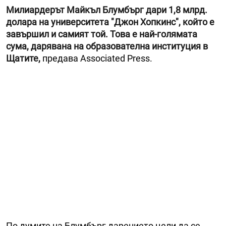
Милиардерът Майкъл Блумбърг дари 1,8 млрд.
долара на университета "Джон Хопкинс", който е
завършил и самият той. Това е най-голямата
сума, дарявана на образователна институция в
Щатите,
предава Associated Press.
По думите на Блумбърг дарението цели да се