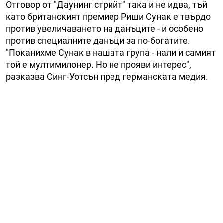
Отговор от "Даунинг стрийт" така и не идва, тъй
като британският премиер Риши Сунак е твърдо
против увеличаването на данъците - и особено
против специалните данъци за по-богатите.
"Поканихме Сунак в нашата група - нали и самият
той е мултимилонер. Но не прояви интерес",
разказва Синг-Уотсън пред германската медия.