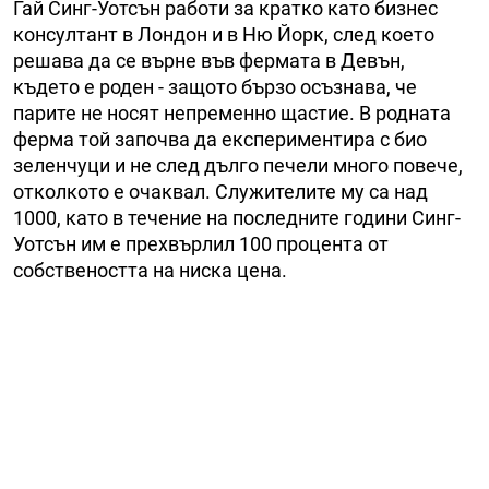
Гай Синг-Уотсън работи за кратко като бизнес
консултант в Лондон и в Ню Йорк, след което
решава да се върне във фермата в Девън,
където е роден - защото бързо осъзнава, че
парите не носят непременно щастие. В родната
ферма той започва да експериментира с био
зеленчуци и не след дълго печели много повече,
отколкото е очаквал. Служителите му са над
1000, като в течение на последните години Синг-
Уотсън им е прехвърлил 100 процента от
собствеността на ниска цена.