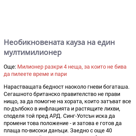
Необикновената кауза на един
мултимилионер
Още:
Милионер разкри 4 неща, за които не бива
да пилеете време и пари
Нарастващата бедност наоколо гневи богаташа.
Сегашното британско правителство не прави
нищо, за да помогне на хората, които затъват все
по-дълбоко в инфлацията и растящите лихви,
споделя той пред АРД. Синг-Уотсън иска да
промени това положение - и затова е готов да
плаща по-високи данъци. Заедно с още 40