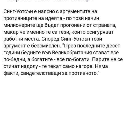
Синг-Уотсън е наясно с аргументите на
противниците на идеята - по този начин
милионерите ще бъдат прогонени от страната,
макар че именно те са тези, които осигуряват
работни места. Според Синг-Уотсън този
аргумент е безсмислен. "През последните десет
години бедните във Великобритания стават все
по-бедни, а богатите - все по-богати. Парите не се
стичат надолу - те текат само нагоре. Няма
факти, свидетелстващи за противното."