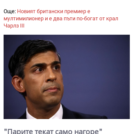
Още:
Новият британски премиер е
мултимилионер и е два пъти по-богат от крал
Чарлз III
"Парите текат само нагоре"