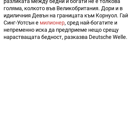
разликата между бедни и богати не е толкова
голяма, колкото във Великобритания. Дори и в
идиличния Девън на границата към Корнуол. Гай
Синг-Уотсън е
милионер
, сред най-богатите и
непременно иска да предприеме нещо срещу
нарастващата бедност, разказва Deutsche Welle.