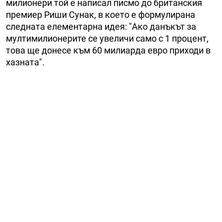
милионери той е написал писмо до британския
премиер Риши Сунак, в което е формулирана
следната елементарна идея: "Ако данъкът за
мултимилионерите се увеличи само с 1 процент,
това ще донесе към 60 милиарда евро приходи в
хазната".