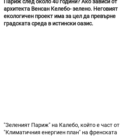
Париж след около 40 години? Ако зависи от
архитекта Венсан Келебо- зелено. Неговият
екологичен проект има за цел да превърне
градската среда в истински оазис.
"Зеленият Париж" на Калебо, който е част от
"Климатичния енергиен план" на френската