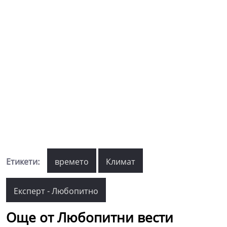
Етикети:
времето
Климат
Експерт - Любопитно
Още от Любопитни вести