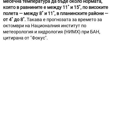
месечна температура да бъде около нормата,
която в равнините е между 11˚ и 15˚, по високите
полета — между 8˚ и 11˚, в планинските райони —
от 4˚ до 8˚.
Такава е прогнозата за времето за
октомври на Националния институт по
метеорология и хидрология (НИМХ) при БАН,
цитирана от "Фокус".