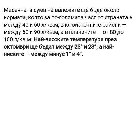
Месечната сума на
валежите
ще бъде около
нормата, която за по-голямата част от страната е
между 40 и 60 л/кв.м, в югоизточните райони —
между 60 и 90 л/кв.м, а в планините — от 80 до
100 л/кв.м.
Най-високите температури през
октомври ще бъдат между 23° и 28°, а най-
ниските – между минус 1° и 4°.