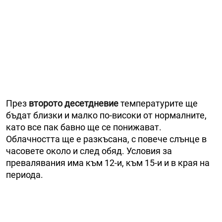
През
второто десетдневие
температурите ще
бъдат близки и малко по-високи от нормалните,
като все пак бавно ще се понижават.
Облачността ще е разкъсана, с повече слънце в
часовете около и след обяд. Условия за
превалявания има към 12-и, към 15-и и в края на
периода.