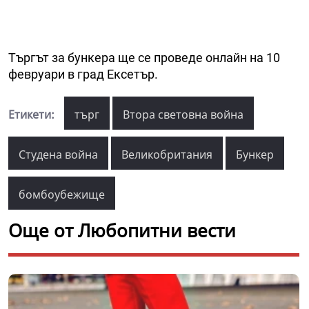
Търгът за бункера ще се проведе онлайн на 10
февруари в град Ексетър.
Етикети:
търг
Втора световна война
Студена война
Великобритания
Бункер
бомбоубежище
Още от Любопитни вести