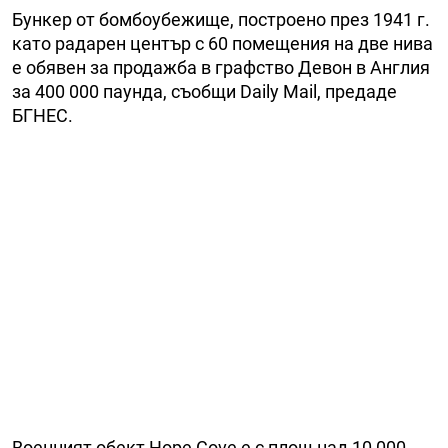
Бункер от бомбоубежище, построено през 1941 г.
като радарен център с 60 помещения на две нива
е обявен за продажба в графство Девон в Англия
за 400 000 паунда, съобщи Daily Mail, предаде
БГНЕС.
Военният обект Hope Cove е с площ над 10 000