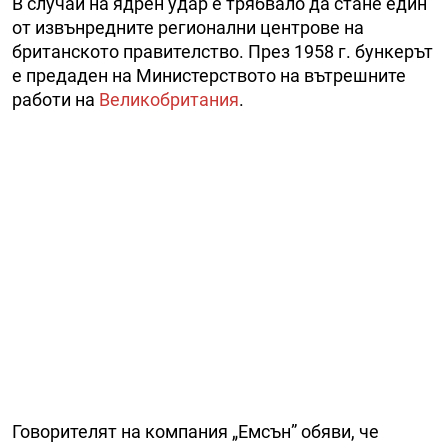
В случай на ядрен удар е трябвало да стане един
от извънредните регионални центрове на
британското правителство. През 1958 г. бункерът
е предаден на Министерството на вътрешните
работи на
Великобритания
.
Говорителят на компания „Емсън” обяви, че