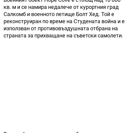
кв. м и се намира недалече от курортния град
Салкомб и военното летище Болт Хед. Той е
реконструиран по време на Студената война и е
използван от противовъздушната отбрана на
страната за прихващане на съветски самолети.