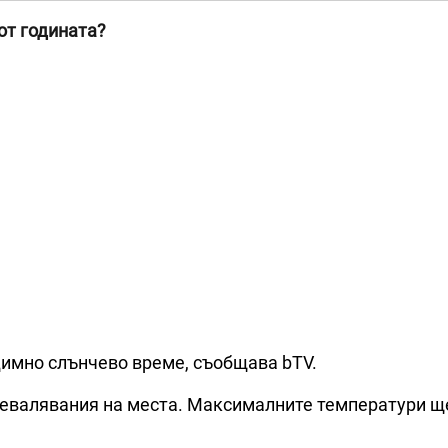
от годината?
имно слънчево време, съобщава bTV.
ревалявания на места. Максималните температури ще