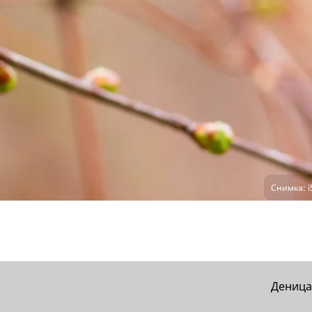
Снимка: i
Деница