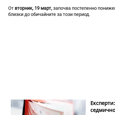
От
вторник, 19 март,
започва постепенно понижен
близки до обичайните за този период.
Експерти:
седмичн