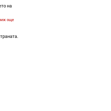
ето на
виж още
страната.