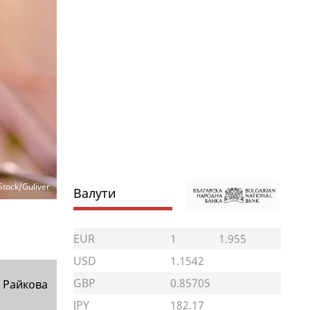
Stock/Guliver
Валути
EUR
1
1.955
USD
1.1542
GBP
0.85705
 Райкова
JPY
182.17