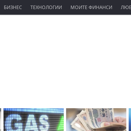
БИЗНЕС
ТЕХНОЛОГИИ
МОИТЕ ФИНАНСИ
ЛЮ