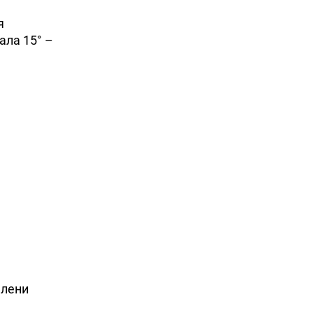
я
ала 15° –
елени