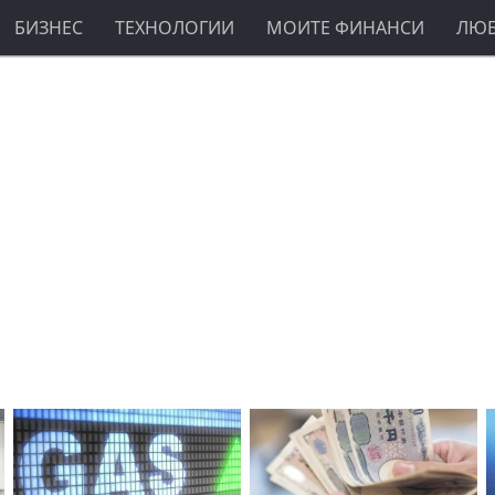
БИЗНЕС
ТЕХНОЛОГИИ
МОИТЕ ФИНАНСИ
ЛЮ