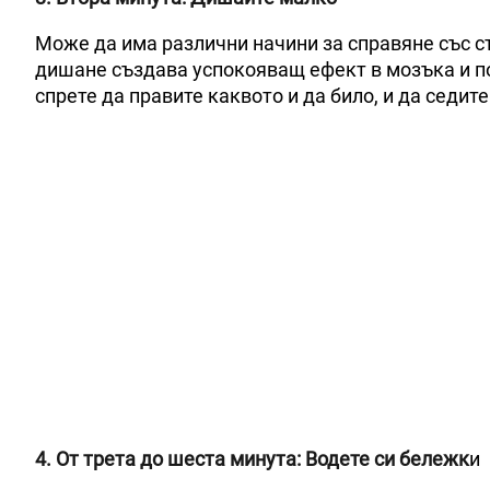
Може да има различни начини за справяне със с
дишане създава успокояващ ефект в мозъка и по
спрете да правите каквото и да било, и да седит
4. От трета до шеста минута: Водете си бележк
и