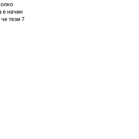
колко
а е начин
 че тези 7