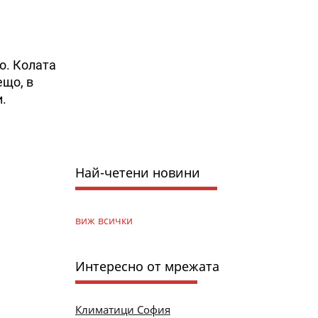
то. Колата
ещо, в
и.
Най-четени новини
виж всички
Интересно от мрежата
Климатици София