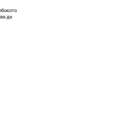
ълбокото
бва да