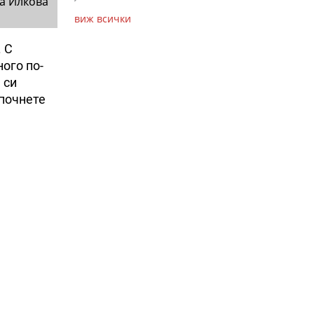
а Илкова
виж всички
 С
ого по-
 си
апочнете