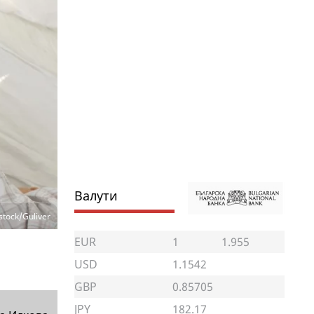
Валути
tock/Guliver
EUR
1
1.955
USD
1.1542
GBP
0.85705
JPY
182.17