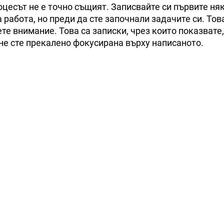
роцесът не е точно същият. Записвайте си първите ня
а работа, но преди да сте започнали задачите си. Тов
те внимание. Това са записки, чрез които показвате,
 не сте прекалено фокусирана върху написаното.