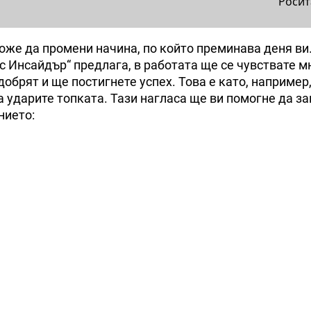
Росит
оже да промени начина, по кoйто преминава деня ви.
 Инсайдър“ предлага, в работата ще се чувствате мн
обрят и ще постигнете успех. Това е като, например,
а ударите топката. Тази нагласа ще ви помогне да з
нието: