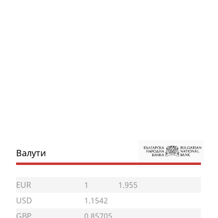
Валути
EUR
1
1.955
USD
1.1542
GBP
0.85705