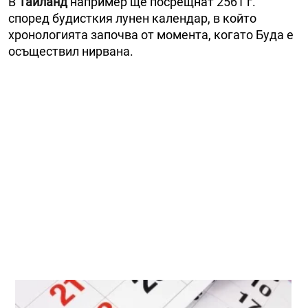
В
Тайланд
например ще посрещнат 2561 г.
според будисткия лунен календар, в който
хронологията започва от момента, когато Буда е
осъществил нирвана.