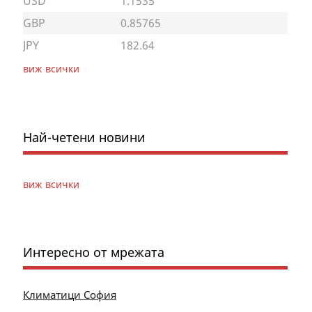
USD
1.1535
GBP
0.85765
JPY
182.64
виж всички
Най-четени новини
виж всички
Интересно от мрежата
Климатици София