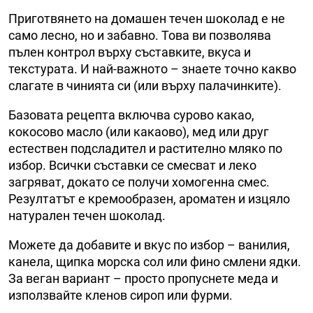
Приготвянето на домашен течен шоколад е не
само лесно, но и забавно. Това ви позволява
пълен контрол върху съставките, вкуса и
текстурата. И най-важното – знаете точно какво
слагате в чинията си (или върху палачинките).
Базовата рецепта включва сурово какао,
кокосово масло (или какаово), мед или друг
естествен подсладител и растително мляко по
избор. Всички съставки се смесват и леко
загряват, докато се получи хомогенна смес.
Резултатът е кремообразен, ароматен и изцяло
натурален течен шоколад.
Можете да добавите и вкус по избор – ванилия,
канела, щипка морска сол или фино смлени ядки.
За веган вариант – просто пропуснете меда и
използвайте кленов сироп или фурми.