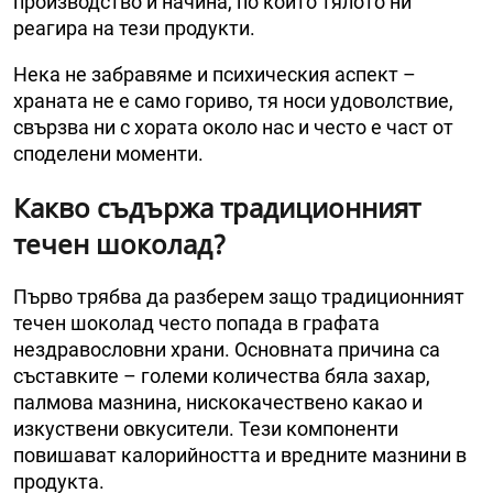
производство и начина, по който тялото ни
реагира на тези продукти.
Нека не забравяме и психическия аспект –
храната не е само гориво, тя носи удоволствие,
свързва ни с хората около нас и често е част от
споделени моменти.
Какво съдържа традиционният
течен шоколад?
Първо трябва да разберем защо традиционният
течен шоколад често попада в графата
нездравословни храни. Основната причина са
съставките – големи количества бяла захар,
палмова мазнина, нискокачествено какао и
изкуствени овкусители. Тези компоненти
повишават калорийността и вредните мазнини в
продукта.