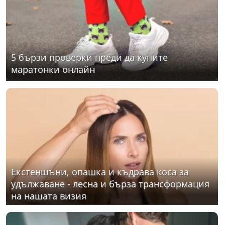
5 бързи проверки преди да купите
маратонки онлайн
Екстеншъни, опашка и къдрава коса за
удължаване - лесна и бърза трансформация
на нашата визия