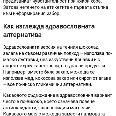
предизвикат чувствителност при някои хора.
Затова четенето на етикетите е първата стъпка
към информирания избор.
Как изглежда здравословната
алтернатива
Здравословната версия на течния шоколад
залага на съвсем различен подход – използва по-
малко съставки, без изкуствени добавки и с
акцент върху качествени, натурални продукти.
Например, вместо бяла захар, може да се
използва мед, кокосова захар или сироп от агаве
– все по-ниско гликемични алтернативи.
Какаовото съдържание в здравословния вариант
често е по-високо, което означава повече
антиоксиданти, флавоноиди и магнезий.
Какаовото масло може да замести палмовата