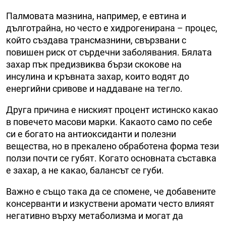
Палмовата мазнина, например, е евтина и
дълготрайна, но често е хидрогенирана – процес,
който създава трансмазнини, свързвани с
повишен риск от сърдечни заболявания. Бялата
захар пък предизвиква бързи скокове на
инсулина и кръвната захар, които водят до
енергийни сривове и наддаване на тегло.
Друга причина е ниският процент истинско какао
в повечето масови марки. Какаото само по себе
си е богато на антиоксиданти и полезни
вещества, но в прекалено обработена форма тези
ползи почти се губят. Когато основната съставка
е захар, а не какао, балансът се губи.
Важно е също така да се спомене, че добавените
консерванти и изкуствени аромати често влияят
негативно върху метаболизма и могат да