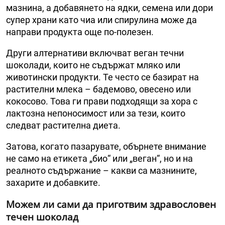
мазнина, а добавянето на ядки, семена или дори
супер храни като чиа или спирулина може да
направи продукта още по-полезен.
Други алтернативи включват веган течни
шоколади, които не съдържат мляко или
животински продукти. Те често се базират на
растителни млека – бадемово, овесено или
кокосово. Това ги прави подходящи за хора с
лактозна непоносимост или за тези, които
следват растителна диета.
Затова, когато пазарувате, обърнете внимание
не само на етикета „био“ или „веган“, но и на
реалното съдържание – какви са мазнините,
захарите и добавките.
Можем ли сами да приготвим здравословен
течен шоколад