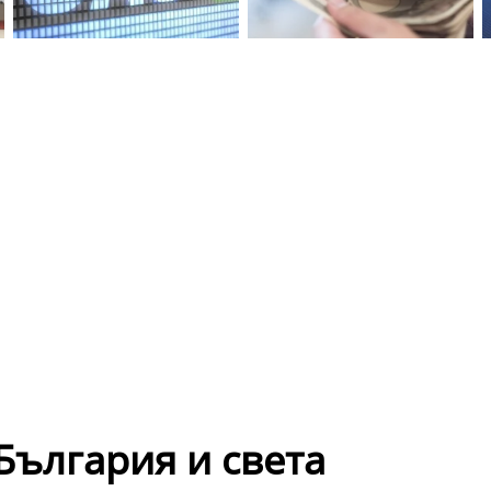
и
ългария и света