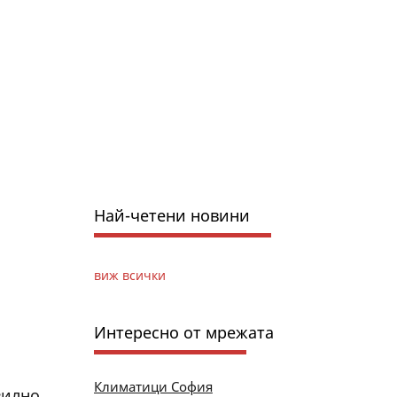
Най-четени новини
виж всички
Интересно от мрежата
Климатици София
вилно