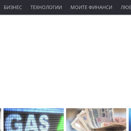
БИЗНЕС
ТЕХНОЛОГИИ
МОИТЕ ФИНАНСИ
ЛЮ