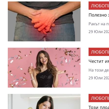
ЛЮБОП
Полезно 
Ракът на п
29 Юли 202
ЛЮБОП
Честит им
На този де
29 Юли 202
ЛЮБОП
Този пло