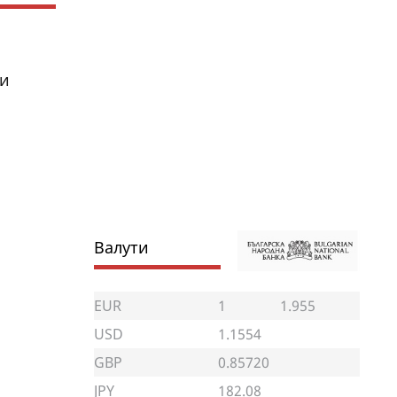
ди
Валути
EUR
1
1.955
USD
1.1554
GBP
0.85720
JPY
182.08