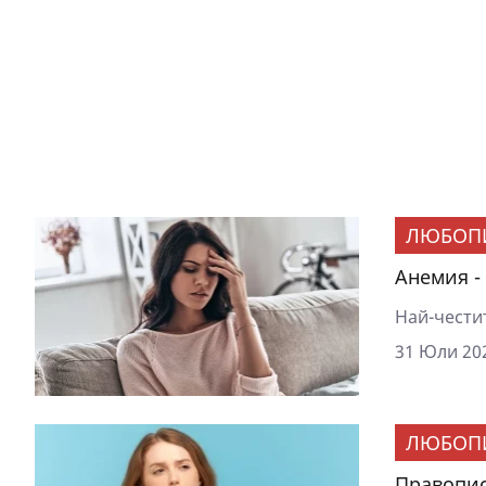
ЛЮБОП
Анемия -
Най-честит
31 Юли 202
ЛЮБОП
Правопис