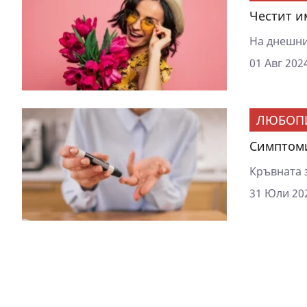
Честит им
На днешния
01 Авг 2024
ЛЮБОП
Симптоми
Кръвната з
31 Юли 202