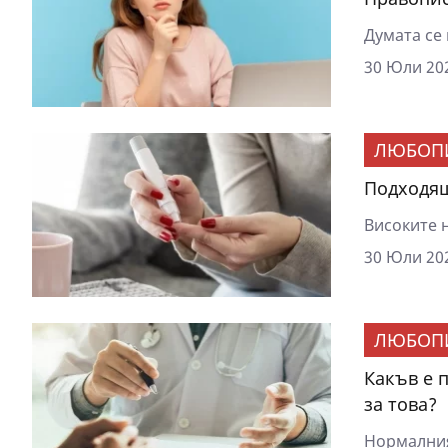
Думата се 
30 Юли 202
ЛЮБОП
Подходящ
Високите н
30 Юли 202
ЛЮБОП
Какъв е 
за това?
Нормалният