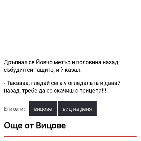
Дръпнал се Йовчо метър и половина назад,
събудил си гащите, и ѝ казал:
- Такаааа, гледай сега у огледалата и давай
назад, требе да се скачиш с прицепа!!!
Етикети:
вицове
виц на деня
Още от Вицове