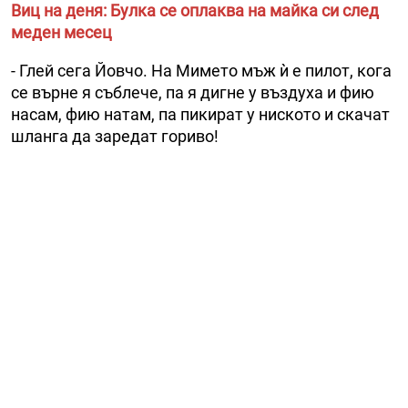
Виц на деня: Булка се оплаква на майка си след
меден месец
- Глей сега Йовчо. На Мимето мъж ѝ е пилот, кога
се върне я съблече, па я дигне у въздуха и фию
насам, фию натам, па пикират у ниското и скачат
шланга да заредат гориво!