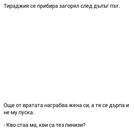
Тираджия се прибира загорял след дълъг път.
Още от вратата награбва жена си, а тя се дърпа и
не му пуска.
- Кво стаа ма, кви са тез пинизи?