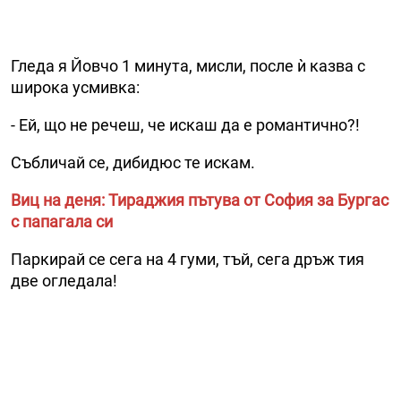
Гледа я Йовчо 1 минута, мисли, после ѝ казва с
широка усмивка:
- Ей, що не речеш, че искаш да е романтично?!
Събличай се, дибидюс те искам.
Виц на деня: Тираджия пътува от София за Бургас
с папагала си
Паркирай се сега на 4 гуми, тъй, сега дръж тия
две огледала!