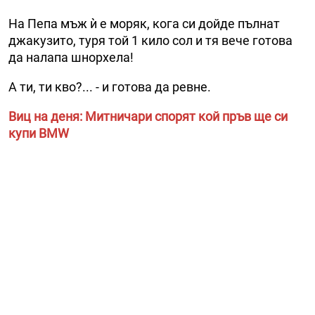
На Пепа мъж ѝ е моряк, кога си дойде пълнат
джакузито, туря той 1 кило сол и тя вече готова
да налапа шнорхела!
А ти, ти кво?... - и готова да ревне.
Виц на деня: Митничари спорят кой пръв ще си
купи BMW