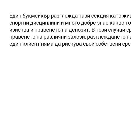
Един букмейкър разглежда тази секция като жив
спортни дисциплини и много добре знае какво то
изисква и правенето на депозит. В този случай с
правенето на различни залози, разглеждането н
един клиент няма да рискува свои собствени сре