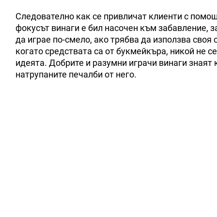
Следователно как се привличат клиенти с помощт
фокусът винаги е бил насочен към забавление, з
да играе по-смело, ако трябва да използва своя 
когато средствата са от букмейкъра, никой не се
идеята. Добрите и разумни играчи винаги знаят к
натрупаните печалби от него.