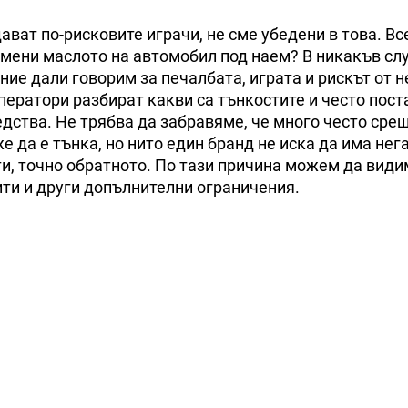
ават по-рисковите играчи, не сме убедени в това. Вс
смени маслото на автомобил под наем? В никакъв слу
ие дали говорим за печалбата, играта и рискът от н
ператори разбират какви са тънкостите и често пост
едства. Не трябва да забравяме, че много често сре
е да е тънка, но нито един бранд не иска да има нег
и, точно обратното. По тази причина можем да види
ити и други допълнителни ограничения.