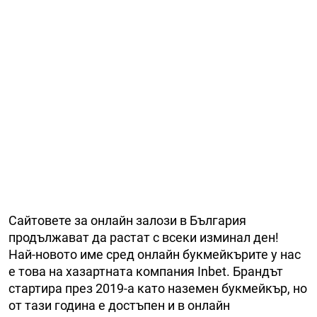
Сайтовете за онлайн залози в България
продължават да растат с всеки изминал ден!
Най-новото име сред онлайн букмейкърите у нас
е това на хазартната компания Inbet. Брандът
стартира през 2019-а като наземен букмейкър, но
от тази година е достъпен и в онлайн