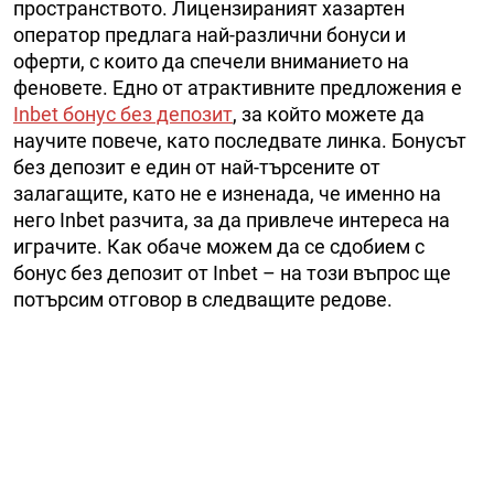
пространството. Лицензираният хазартен
оператор предлага най-различни бонуси и
оферти, с които да спечели вниманието на
феновете. Едно от атрактивните предложения е
Inbet бонус без депозит
, за който можете да
научите повече, като последвате линка. Бонусът
без депозит е един от най-търсените от
залагащите, като не е изненада, че именно на
него Inbet разчита, за да привлече интереса на
играчите. Как обаче можем да се сдобием с
бонус без депозит от Inbet – на този въпрос ще
потърсим отговор в следващите редове.