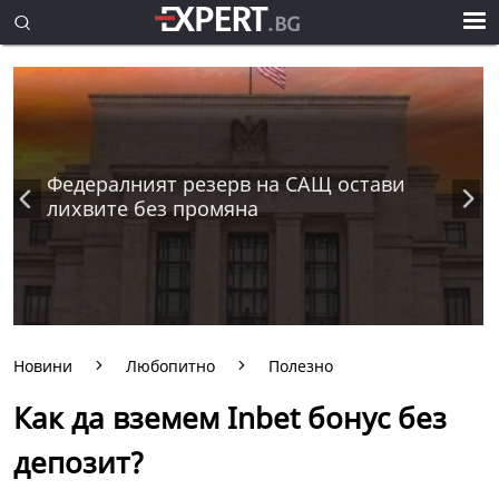
Федералният резерв на САЩ остави
лихвите без промяна
Новини
Любопитно
Полезно
Как да вземем Inbet бонус без
депозит?