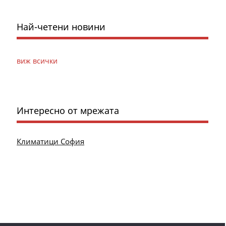
Най-четени новини
виж всички
Интересно от мрежата
Климатици София