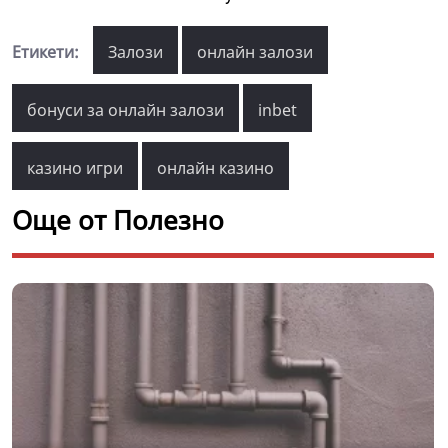
Етикети:
Залози
онлайн залози
бонуси за онлайн залози
inbet
казино игри
онлайн казино
Още от Полезно