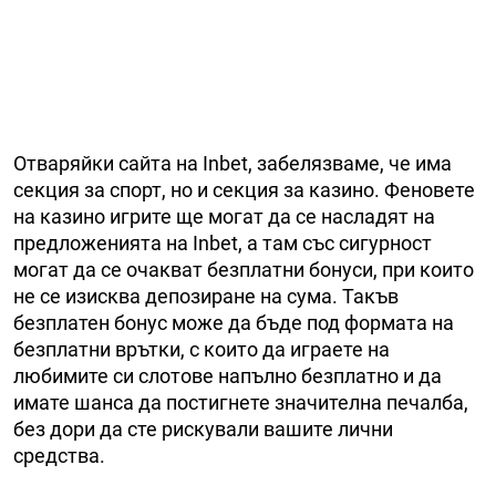
Отваряйки сайта на Inbet, забелязваме, че има
секция за спорт, но и секция за казино. Феновете
на казино игрите ще могат да се насладят на
предложенията на Inbet, а там със сигурност
могат да се очакват безплатни бонуси, при които
не се изисква депозиране на сума. Такъв
безплатен бонус може да бъде под формата на
безплатни врътки, с които да играете на
любимите си слотове напълно безплатно и да
имате шанса да постигнете значителна печалба,
без дори да сте рискували вашите лични
средства.