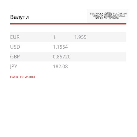
Валути
EUR
1
1.955
USD
1.1554
GBP
0.85720
JPY
182.08
виж всички