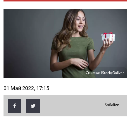
Снимка: iStock/Guliver
01 Май 2022, 17:15
Sofialive