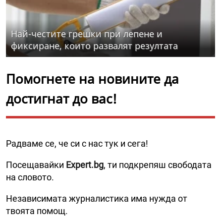
Най-честите грешки при лепене и
фиксиране, които развалят резултата
Помогнете на новините да
достигнат до вас!
Радваме се, че си с нас тук и сега!
Посещавайки
Expert.bg
, ти подкрепяш свободата
на словото.
Независимата журналистика има нужда от
твоята помощ.