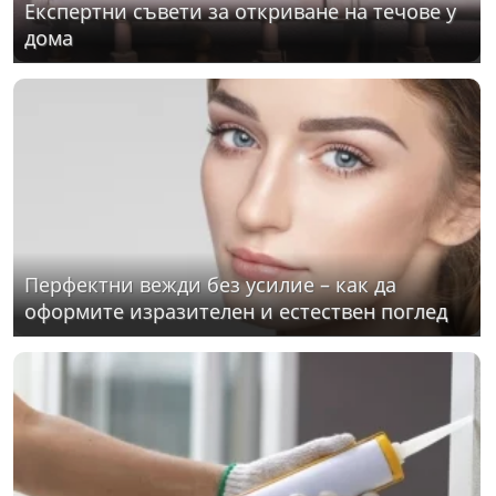
Експертни съвети за откриване на течове у
дома
Перфектни вежди без усилие – как да
оформите изразителен и естествен поглед