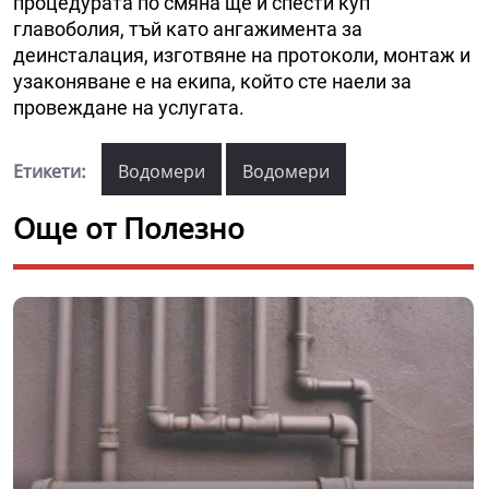
процедурата по смяна ще и спести куп
главоболия, тъй като ангажимента за
деинсталация, изготвяне на протоколи, монтаж и
узаконяване е на екипа, който сте наели за
провеждане на услугата.
Етикети:
Водомери
Водомери
Още от Полезно