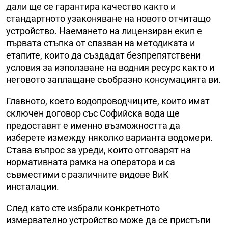
дали ще се гарантира качество както и
стандартното узаконяване на новото отчитащо
устройство. Наемането на лицензиран екип е
първата стъпка от спазван на методиката и
етапите, които да създадат безпрепятствени
условия за използване на водния ресурс както и
неговото заплащане съобразно консумацията ви.
Главното, което водопроводчиците, които имат
сключен договор със Софийска вода ще
предоставят е именно възможността да
изберете измежду няколко варианта водомери.
Става въпрос за уреди, които отговарят на
нормативната рамка на оператора и са
съвместими с различните видове ВиК
инсталации.
След като сте избрали конкретното
измервателно устройство може да се пристъпи