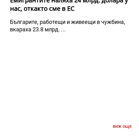
Емигрантите наляха 24 млрд. долара у
нас, откакто сме в ЕС
Българите, работещи и живеещи в чужбина,
вкараха 23.8 млрд. ...
виж още