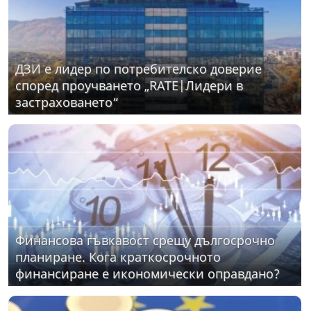
ДЗИ е лидер по потребителско доверие
според проучването „RATE|Лидери в
застраховането“
Финансова гъвкавост срещу дългосрочно
планиране. Кога краткосрочното
финансиране е икономически оправдано?