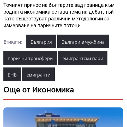
Точният принос на българите зад граница към
родната икономика остава тема на дебат, тъй
като съществуват различни методологии за
измерване на паричните потоци.
Етикети:
България
Българи в чужбина
парични трансфери
емигрантски пари
БНБ
емигранти
Още от Икономика