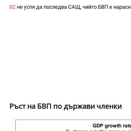
ЕС
не успя да последва САЩ, чийто БВП е нарасн
Ръст на БВП по държави членки