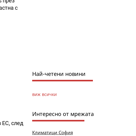
% през
астна с
Най-четени новини
виж всички
Интересно от мрежата
 ЕС, след
Климатици София