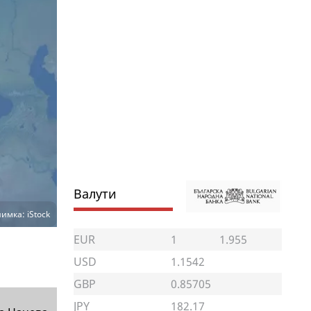
Валути
имка: iStock
EUR
1
1.955
USD
1.1542
GBP
0.85705
JPY
182.17