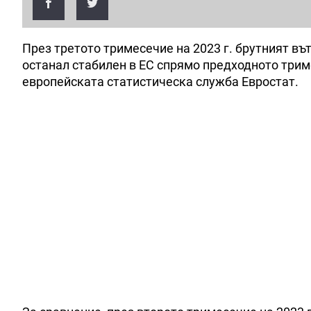
През третото тримесечие на 2023 г. брутният въ
останал стабилен в ЕС спрямо предходното трим
европейската статистическа служба Евростат.