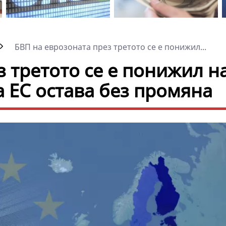
БВП на еврозоната през третото се е понижил...
з третото се е понижил н
а ЕС остава без промяна