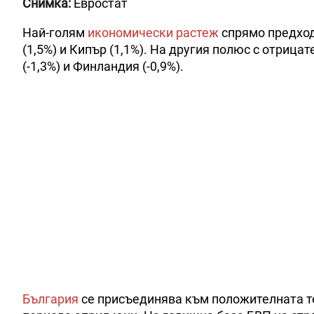
Снимка:
Евростат
Най-голям
икономически растеж
спрямо предход
(1,5%) и Кипър (1,1%). На другия полюс с отрица
(-1,3%) и Финландия (-0,9%).
България
се присъединява към положителната те