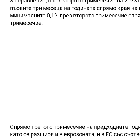
За сравнение, през второто тримесечие на 2023 г
първите три месеца на годината спрямо края на 
минималните 0,1% през второто тримесечие спря
тримесечие.
Спрямо третото тримесечие на предходната год
като се разшири и в еврозоната, и в ЕС със съотв