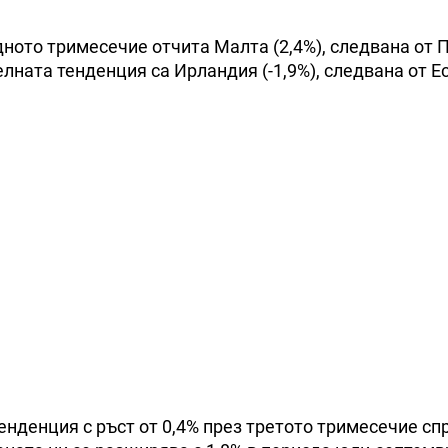
ното тримесечие отчита Малта (2,4%), следвана от
телната тенденция са Ирландия (-1,9%), следвана от Е
нденция с ръст от 0,4% през третото тримесечие сп