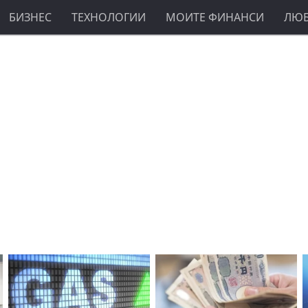
БИЗНЕС
ТЕХНОЛОГИИ
МОИТЕ ФИНАНСИ
ЛЮ