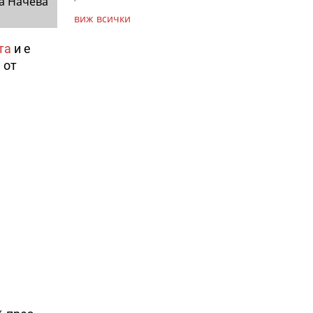
а Начева
виж всички
та
и е
 от