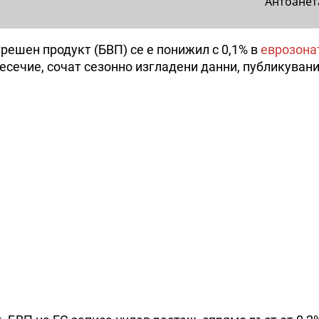
Антоанет
трешен продукт (БВП) се е понижил с 0,1% в
еврозона
есечие, сочат сезонно изгладени данни, публикувани