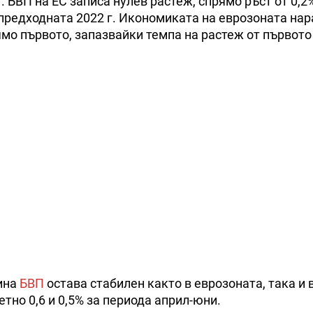
. БВП на ЕС записа нулев растеж, спрямо ръст от 0,2
предходната 2022 г. Икономиката на еврозоната нар
мо първото, запазвайки темпа на растеж от първото
ина
БВП
остава стабилен както в еврозоната, така и в
етно 0,6 и 0,5% за периода април-юни.