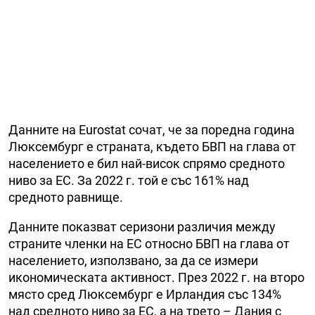
Данните на Eurostat сочат, че за поредна година
Люксембург е страната, където БВП на глава от
населението е бил най-висок спрямо средното
ниво за ЕС. За 2022 г. той е със 161% над
средното равнище.
Данните показват серизони различия между
страните членки на ЕС относно БВП на глава от
населението, използвано, за да се измери
икономическата активност. През 2022 г. на второ
място сред Люксембург е Ирландия със 134%
над средното ниво за ЕС, а на трето – Дания с