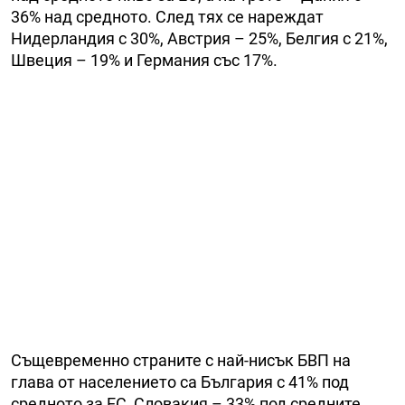
36% над средното. След тях се нареждат
Нидерландия с 30%, Австрия – 25%, Белгия с 21%,
Швеция – 19% и Германия със 17%.
Същевременно страните с най-нисък БВП на
глава от населението са България с 41% под
средното за ЕС, Словакия – 33% под средните