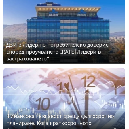
ДЗИ е лидер по потребителско доверие
според проучването „RATE|Лидери в
застраховането“
Финансова гъвкавост срещу дългосрочно
планиране. Кога краткосрочното