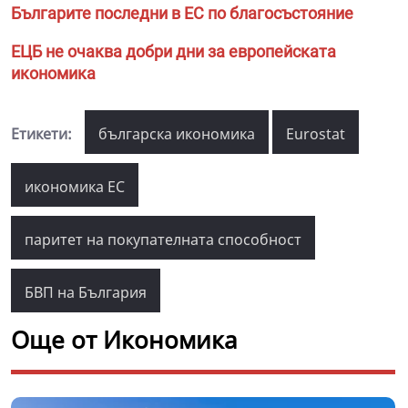
Българите последни в ЕС по благосъстояние
ЕЦБ не очаква добри дни за европейската
икономика
Етикети:
българска икономика
Eurostat
икономика ЕС
паритет на покупателната способност
БВП на България
Още от Икономика