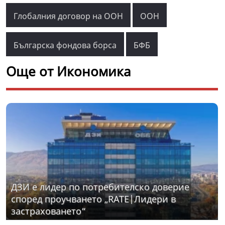
Глобалния договор на ООН
ООН
Българска фондова борса
БФБ
Още от Икономика
ДЗИ е лидер по потребителско доверие
според проучването „RATE|Лидери в
застраховането“