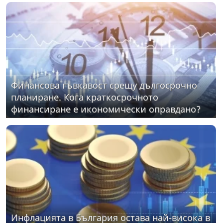
Финансова гъвкавост срещу дългосрочно
планиране. Кога краткосрочното
финансиране е икономически оправдано?
Инфлацията в България остава най-висока в