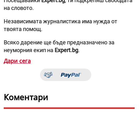
Посещавайки
Expert.bg
, ти подкрепяш свободата
на словото.
Независимата журналистика има нужда от
твоята помощ.
Всяко дарение ще бъде предназначено за
неуморния екип на
Expert.bg
.
Дари сега
Коментари