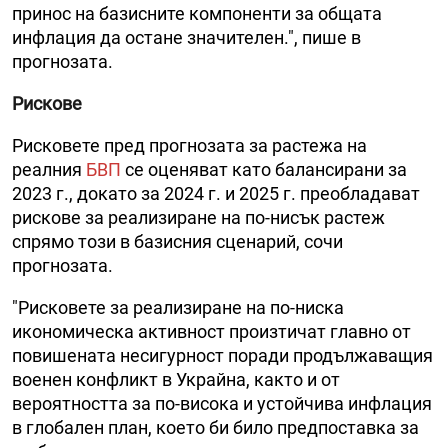
принос на базисните компоненти за общата
инфлация да остане значителен.", пише в
прогнозата.
Рискове
Рисковете пред прогнозата за растежа на
реалния
БВП
се оценяват като балансирани за
2023 г., докато за 2024 г. и 2025 г. преобладават
рискове за реализиране на по-нисък растеж
спрямо този в базисния сценарий, сочи
прогнозата.
"Рисковете за реализиране на по-ниска
икономическа активност произтичат главно от
повишената несигурност поради продължаващия
военен конфликт в Украйна, както и от
вероятността за по-висока и устойчива инфлация
в глобален план, което би било предпоставка за