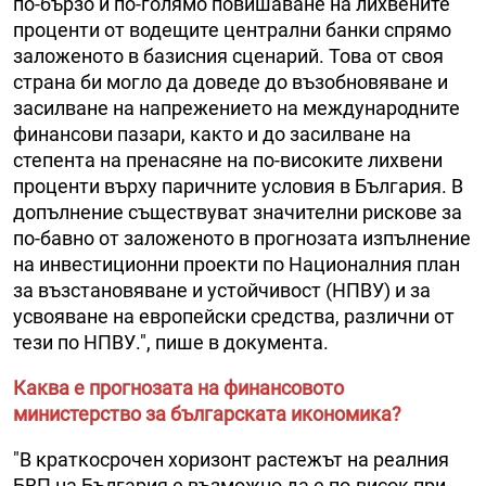
по-бързо и по-голямо повишаване на лихвените
проценти от водещите централни банки спрямо
заложеното в базисния сценарий. Това от своя
страна би могло да доведе до възобновяване и
засилване на напрежението на международните
финансови пазари, както и до засилване на
степента на пренасяне на по-високите лихвени
проценти върху паричните условия в България. В
допълнение съществуват значителни рискове за
по-бавно от заложеното в прогнозата изпълнение
на инвестиционни проекти по Националния план
за възстановяване и устойчивост (НПВУ) и за
усвояване на европейски средства, различни от
тези по НПВУ.", пише в документа.
Каква е прогнозата на финансовото
министерство за българската икономика?
"В краткосрочен хоризонт растежът на реалния
БВП на България е възможно да е по-висок при