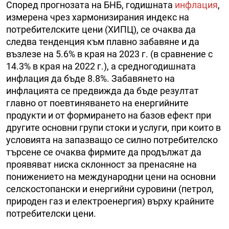
Според прогнозата на БНБ, годишната
инфлация
,
измерена чрез хармонизирания индекс на
потребителските цени (ХИПЦ), се очаква да
следва тенденция към плавно забавяне и да
възлезе на 5.6% в края на 2023 г. (в сравнение с
14.3% в края на 2022 г.), а средногодишната
инфлация да бъде 8.8%. Забавянето на
инфлацията се предвижда да бъде резултат
главно от поевтиняването на енергийните
продукти и от формирането на базов ефект при
другите основни групи стоки и услуги, при които в
условията на запазващо се силно потребителско
търсене се очаква фирмите да продължат да
проявяват ниска склонност за пренасяне на
понижението на международни цени на основни
селскостопански и енергийни суровини (петрол,
природен газ и електроенергия) върху крайните
потребителски цени.