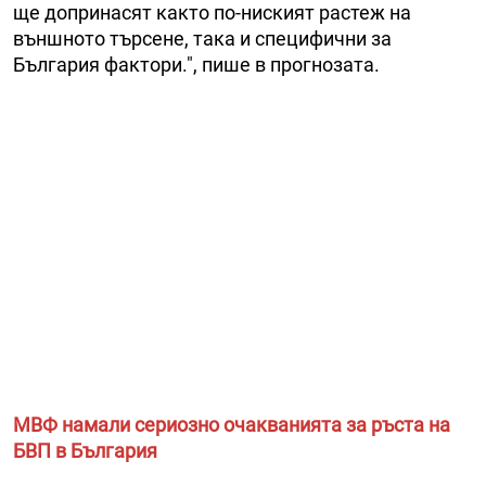
ще допринасят както по-ниският растеж на
външното търсене, така и специфични за
България фактори.", пише в прогнозата.
МВФ намали сериозно очакванията за ръста на
БВП в България