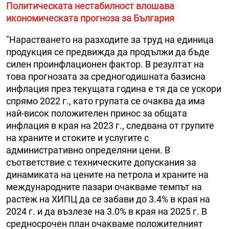
Политическата нестабилност влошава
икономическата прогноза за България
"Нарастването на разходите за труд на единица
продукция се предвижда да продължи да бъде
силен проинфлационен фактор. В резултат на
това прогнозата за средногодишната базисна
инфлация през текущата година е тя да се ускори
спрямо 2022 г., като групата се очаква да има
най-висок положителен принос за общата
инфлация в края на 2023 г., следвана от групите
на храните и стоките и услугите с
административно определяни цени. В
съответствие с техническите допускания за
динамиката на цените на петрола и храните на
международните пазари очакваме темпът на
растеж на ХИПЦ да се забави до 3.4% в края на
2024 г. и да възлезе на 3.0% в края на 2025 г. В
средносрочен план очакваме положителният