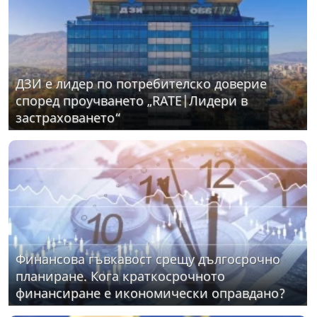
ДЗИ е лидер по потребителско доверие
според проучването „RATE|Лидери в
застраховането“
Финансова гъвкавост срещу дългосрочно
планиране. Кога краткосрочното
финансиране е икономически оправдано?