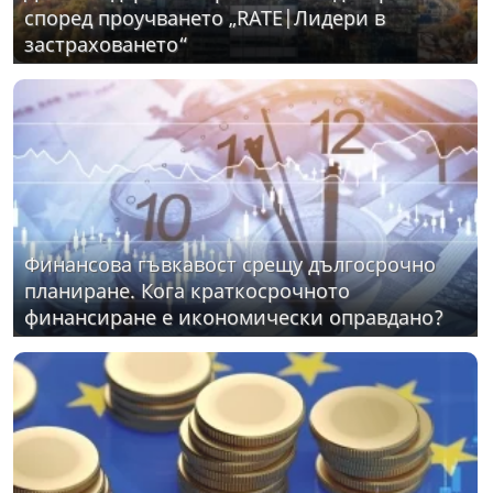
според проучването „RATE|Лидери в
застраховането“
Финансова гъвкавост срещу дългосрочно
планиране. Кога краткосрочното
финансиране е икономически оправдано?