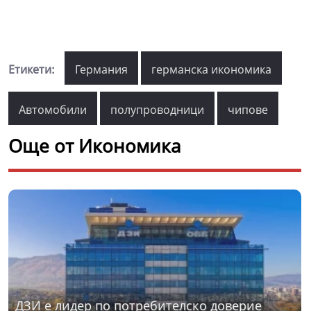
Етикети:
Германия
германска икономика
Автомобили
полупроводници
чипове
Още от Икономика
ДЗИ е лидер по потребителско доверие