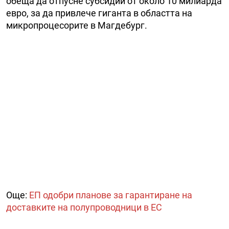
обеща да отпусне субсидии от около 10 милиарда
евро, за да привлече гиганта в областта на
микропроцесорите в Магдебург.
Още:
ЕП одобри планове за гарантиране на
доставките на полупроводници в ЕС