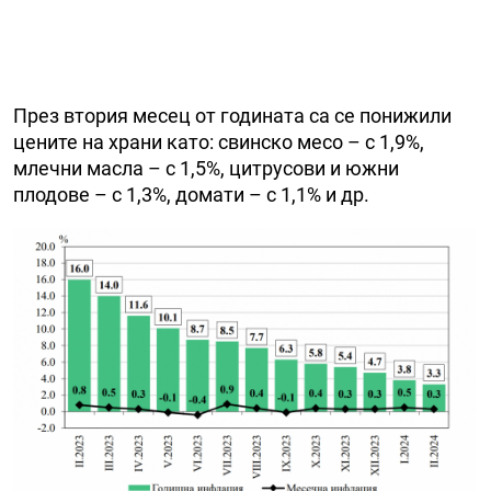
През втория месец от годината са се понижили
цените на храни като: свинско месо – с 1,9%,
млечни масла – с 1,5%, цитрусови и южни
плодове – с 1,3%, домати – с 1,1% и др.