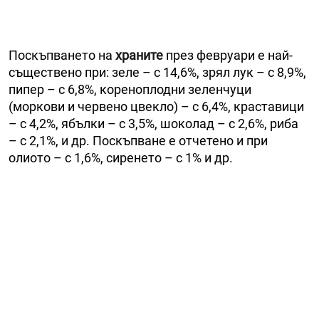
Поскъпването на
храните
през февруари е най-
съществено при: зеле – с 14,6%, зрял лук – с 8,9%,
пипер – с 6,8%, кореноплодни зеленчуци
(моркови и червено цвекло) – с 6,4%, краставици
– с 4,2%, ябълки – с 3,5%, шоколад – с 2,6%, риба
– с 2,1%, и др. Поскъпване е отчетено и при
олиото – с 1,6%, сиренето – с 1% и др.