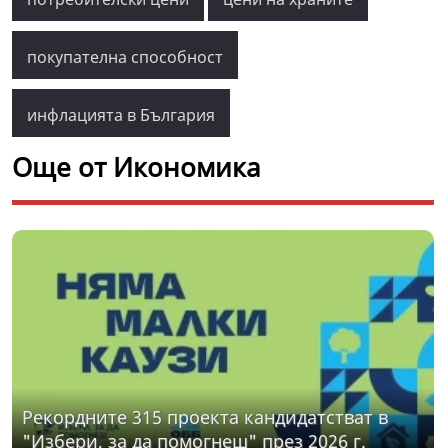
покупателна способност
инфлацията в България
Още от Икономика
Рекордните 315 проекта кандидатстват в
"Избери, за да помогнеш" през 2026 г.