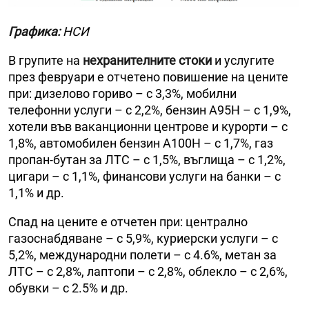
Графика:
НСИ
В групите на
нехранителните стоки
и услугите
през февруари е отчетено повишение на цените
при: дизелово гориво – с 3,3%, мобилни
телефонни услуги – с 2,2%, бензин А95Н – с 1,9%,
хотели във ваканционни центрове и курорти – с
1,8%, автомобилен бензин А100Н – с 1,7%, газ
пропан-бутан за ЛТС – с 1,5%, въглища – с 1,2%,
цигари – с 1,1%, финансови услуги на банки – с
1,1% и др.
Спад на цените е отчетен при: централно
газоснабдяване – с 5,9%, куриерски услуги – с
5,2%, международни полети – с 4.6%, метан за
ЛТС – с 2,8%, лаптопи – с 2,8%, облекло – с 2,6%,
обувки – с 2.5% и др.