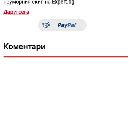
неуморния екип на
Expert.bg
.
Дари сега
Коментари