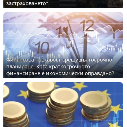
застраховането“
Финансова гъвкавост срещу дългосрочно
планиране. Кога краткосрочното
финансиране е икономически оправдано?