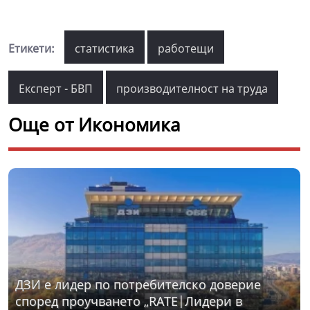
Етикети:
статистика
работещи
Експерт - БВП
производителност на труда
Още от Икономика
ДЗИ е лидер по потребителско доверие
според проучването „RATE|Лидери в