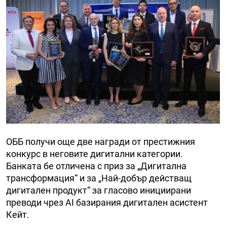
ОББ получи още две награди от престижния
конкурс в неговите дигитални категории.
Банката бе отличена с приз за „Дигитална
трансформация“ и за „Най-добър действащ
дигитален продукт“ за гласово инициирани
преводи чрез AI базирания дигитален асистент
Кейт.