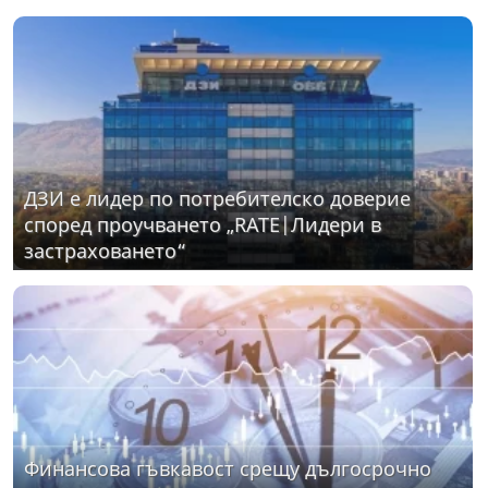
ДЗИ е лидер по потребителско доверие
според проучването „RATE|Лидери в
застраховането“
Финансова гъвкавост срещу дългосрочно