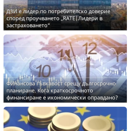
ДЗИ е лидер по потребителско доверие
според проучването „RATE|Лидери в
застраховането“
Финансова гъвкавост срещу дългосрочно
планиране. Кога краткосрочното
финансиране е икономически оправдано?