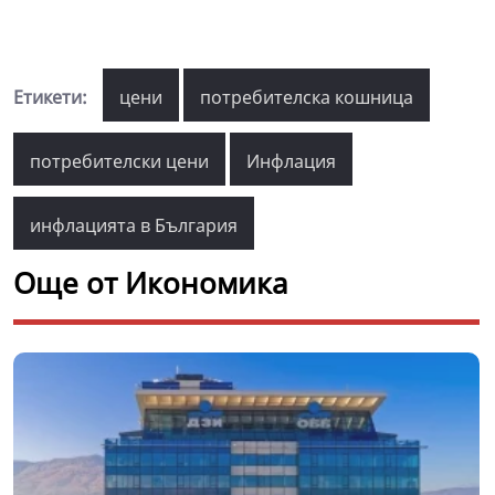
Етикети:
цени
потребителска кошница
потребителски цени
Инфлация
инфлацията в България
Още от Икономика