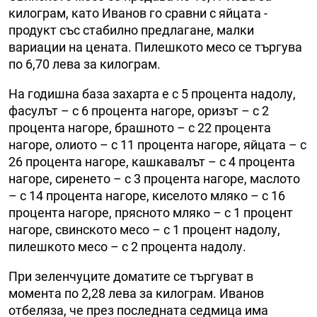
килограм, като Иванов го сравни с яйцата -
продукт със стабилно предлагане, малки
вариации на цената. Пилешкото месо се търгува
по 6,70 лева за килограм.
На годишна база захарта е с 5 процента надолу,
фасулът – с 6 процента нагоре, оризът – с 2
процента нагоре, брашното – с 22 процента
нагоре, олиото – с 11 процента нагоре, яйцата – с
26 процента нагоре, кашкавалът – с 4 процента
нагоре, сиренето – с 3 процента нагоре, маслото
– с 14 процента нагоре, киселото мляко – с 16
процента нагоре, прясното мляко – с 1 процент
нагоре, свинското месо – с 1 процент надолу,
пилешкото месо – с 2 процента надолу.
При зеленчуците доматите се търгуват в
момента по 2,28 лева за килограм. Иванов
отбеляза, че през последната седмица има