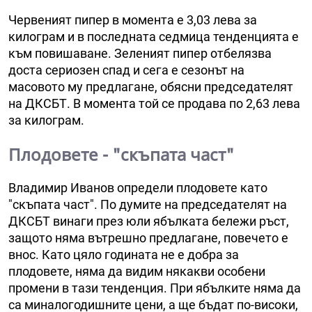
Червеният пипер в момента е 3,03 лева за
килограм и в последната седмица тенденцията е
към повишаване. Зеленият пипер отбелязва
доста сериозен спад и сега е сезонът на
масовото му предлагане, обясни председателят
на ДКСБТ. В момента той се продава по 2,63 лева
за килограм.
Плодовете - "скъпата част"
Владимир Иванов определи плодовете като
"скъпата част". По думите на председателят на
ДКСБТ винаги през юли ябълката бележи ръст,
защото няма вътрешно предлагане, повечето е
внос. Като цяло годината не е добра за
плодовете, няма да видим някакви особени
промени в тази тенденция. При ябълките няма да
са миналогодишните цени, а ще бъдат по-високи,