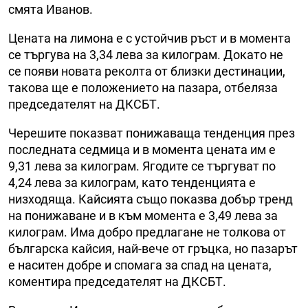
смята Иванов.
Цената на лимона е с устойчив ръст и в момента
се търгува на 3,34 лева за килограм. Докато не
се появи новата реколта от близки дестинации,
такова ще е положението на пазара, отбеляза
председателят на ДКСБТ.
Черешите показват понижаваща тенденция през
последната седмица и в момента цената им е
9,31 лева за килограм. Ягодите се търгуват по
4,24 лева за килограм, като тенденцията е
низходяща. Кайсията също показва добър тренд
на понижаване и в към момента е 3,49 лева за
килограм. Има добро предлагане не толкова от
българска кайсия, най-вече от гръцка, но пазарът
е наситен добре и спомага за спад на цената,
коментира председателят на ДКСБТ.