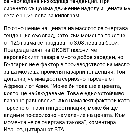
се наблюдава низходяща тенденция. При
сиренето също има движение надолу и цената му
сега е 11,25 лева за килограм.
По отношение на цената на маслото се очертава
тенденция със спад, като към момента пакетче
от 125 грама се продава по 3,08 лева за брой.
Председателят на ДКСБТ посочи, че
европейският пазар е много добре зареден, но
България не е фактор в производството на масло,
за да може да променя пазарни тенденции. Той
допълни, че има доста сериозно търсене от
Африка и от Азия. "Може би това ще е цената,
която ще наблюдаваме. Това е едно устойчиво
пазарно равновесие. Ако намалеят фактори като
търсене от този тип дестинации, може би ще
видим и по-сериозно намаление на цената. Към
момента не се очертава такова", коментира
Иванов, цитиран от БТА.