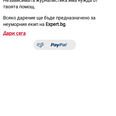
Независимата журналистика има нужда от
твоята помощ.
Всяко дарение ще бъде предназначено за
неуморния екип на
Expert.bg
.
Дари сега