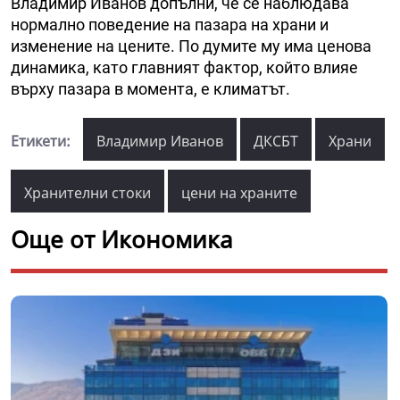
Владимир Иванов допълни, че се наблюдава
нормално поведение на пазара на храни и
изменение на цените. По думите му има ценова
динамика, като главният фактор, който влияе
върху пазара в момента, е климатът.
Етикети:
Владимир Иванов
ДКСБТ
Храни
Хранителни стоки
цени на храните
Още от Икономика