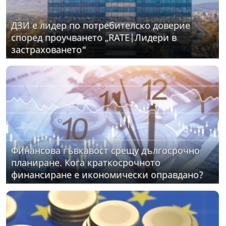
ДЗИ е лидер по потребителско доверие
според проучването „RATE|Лидери в
застраховането“
Финансова гъвкавост срещу дългосрочно
планиране. Кога краткосрочното
финансиране е икономически оправдано?