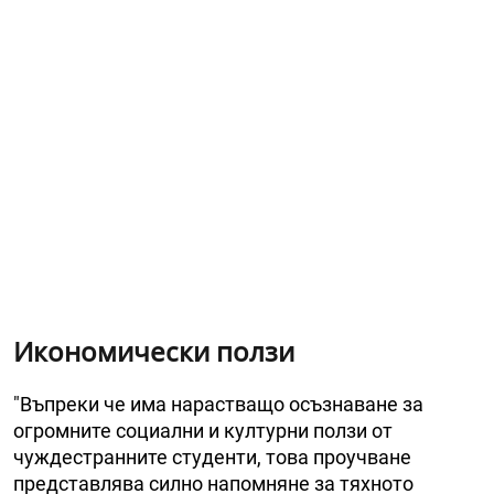
Икономически ползи
"Въпреки че има нарастващо осъзнаване за
огромните социални и културни ползи от
чуждестранните студенти, това проучване
представлява силно напомняне за тяхното