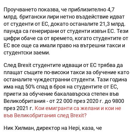
Проучването показва, че приблизително 4,7
млрд. британски лири нетно въздействие идват
от студенти от ЕС, докато останалите 21,3 млрд.
паунда са генерирани от студенти извън ЕС. Тези
цифри обаче са от времето, когато студентите от
ЕС все още са имали право на вътрешни такси и
студентски заеми.
След Brexit студентите идващи от ЕС трябва да
плащат същите по-високи такси за обучение като
останалите чуждестранни студенти. Тази година
има над 50% спад в броя на студентите от ЕС,
приети за обучение бакалавърска степен във
Великобритания - от 22 000 през 2020 г. до 9800
през 2021 г.
Кои емигранти са желани и кои не
във Великобритания след Brexit?
Ник Хилман, директор на Hepi, каза, че