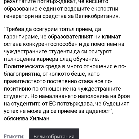
резултатите потвърждават, че висшето
образование е един от водещите експортни
генератори на средства за Великобритания.
"Трябва да осигурим топъл прием, да
гарантираме, че образователният ни климат
остава конкурентоспособен и да помогнем на
чуждестранните студенти да си осигурят
пълноценна кариера след обучение.
Политическата среда в много отношения е по-
благоприятна, отколкото беше, като
правителството постепенно става все по-
позитивно по отношение на чуждестранните
студенти. Но намаляването наполовина на броя
на студентите от ЕС потвърждава, че бъдещият
успех не може да се приеме за даденост",
обяснява Хилман.
Етикети:
Великобритания