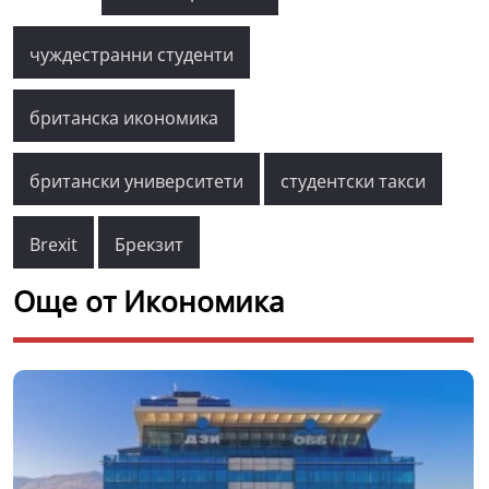
чуждестранни студенти
британска икономика
британски университети
студентски такси
Brexit
Брекзит
Още от Икономика