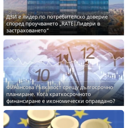
ДЗИ е лидер по потребителско доверие
според проучването „RATE|Лидери в
застраховането“
Финансова гъвкавост срещу дългосрочно
планиране. Кога краткосрочното
финансиране е икономически оправдано?