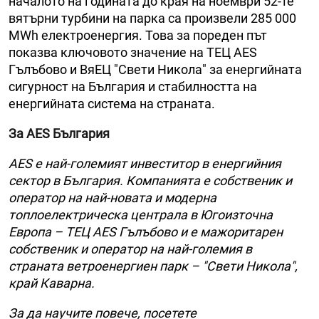
началото на годината до края на ноември 52-те
вятърни турбини на парка са произвели 285 000
MWh електроенергия. Това за пореден път
показва ключовото значение на ТЕЦ AES
Гълъбово и ВяЕЦ "Свети Никола" за енергийната
сигурност на България и стабилността на
енергийната система на страната.
За AES България
AES е най-големият инвеститор в енергийния
сектор в България. Компанията е собственик и
оператор на най-новата и модерна
топлоелектрическа централа в Югоизточна
Европа – ТЕЦ AES Гълъбово и е мажоритарен
собственик и оператор на най-големия в
страната ветроенергиен парк – "Свети Никола",
край Каварна.
За да научите повече, посетете