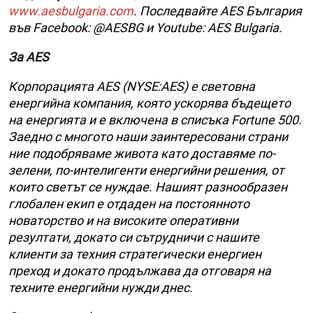
www.aesbulgaria.com
. Последвайте AES България
във Facebook: @AESBG и Youtube: AES Bulgaria.
За AES
Корпорацията AES (NYSE:AES) е световна
енергийна компания, която ускорява бъдещето
на енергията и е включена в списъка Fortune 500.
Заедно с многото наши заинтересовани страни
ние подобряваме живота като доставяме по-
зелени, по-интелигенти енергийни решения, от
които светът се нуждае. Нашият разнообразен
глобален екип е отдаден на постоянното
новаторство и на високите оперативни
резултати, докато си сътрудничи с нашите
клиенти за техния стратегически енергиен
преход и докато продължава да отговаря на
техните енергийни нужди днес.