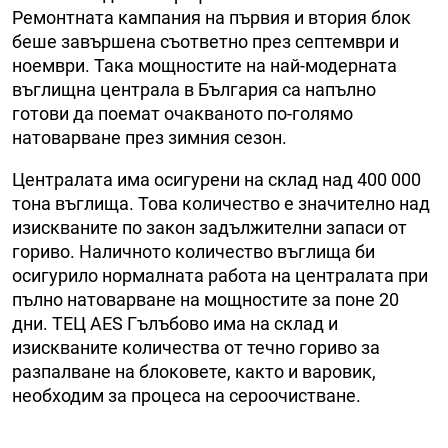
Ремонтната кампания на първия и втория блок
беше завършена съответно през септември и
ноември. Така мощностите на най-модерната
въглищна централа в България са напълно
готови да поемат очакваното по-голямо
натоварване през зимния сезон.
Централата има осигурени на склад над 400 000
тона въглища. Това количество е значително над
изискваните по закон задължителни запаси от
гориво. Наличното количество въглища би
осигурило нормалната работа на централата при
пълно натоварване на мощностите за поне 20
дни. ТЕЦ AES Гълъбово има на склад и
изискваните количества от течно гориво за
разпалване на блоковете, както и варовик,
необходим за процеса на сероочистване.