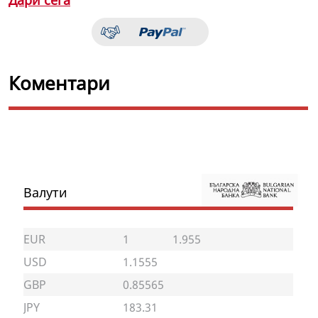
Коментари
Валути
EUR
1
1.955
USD
1.1555
GBP
0.85565
JPY
183.31